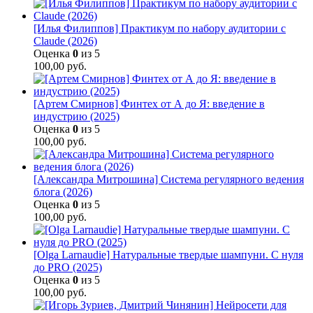
[Илья Филиппов] Практикум по набору аудитории с
Claude (2026)
Оценка
0
из 5
100,00
руб.
[Артем Смирнов] Финтех от А до Я: введение в
индустрию (2025)
Оценка
0
из 5
100,00
руб.
[Александра Митрошина] Система регулярного ведения
блога (2026)
Оценка
0
из 5
100,00
руб.
[Olga Larnaudie] Натуральные твердые шампуни. С нуля
до PRO (2025)
Оценка
0
из 5
100,00
руб.