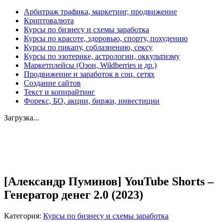
Арбитраж трафика, маркетинг, продвижение
Криптовалюта
Курсы по бизнесу и схемы заработка
Курсы по красоте, здоровью, спорту, похудению
Курсы по пикапу, соблазнению, сексу
Курсы по эзотерике, астрологии, оккультизму
Маркетплейсы (Озон, Wildberries и др.)
Продвижение и заработок в соц. сетях
Создание сайтов
Текст и копирайтинг
Форекс, БО, акции, биржи, инвестиции
Загрузка...
Увеличить
[Александр Пуминов] YouTube Shorts –
Генератор денег 2.0 (2023)
Категория:
Курсы по бизнесу и схемы заработка