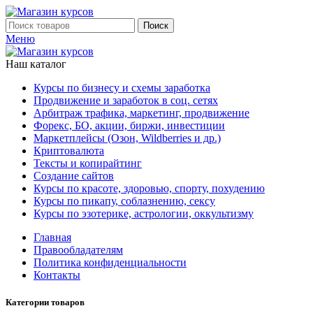
Поиск
Меню
Наш каталог
Курсы по бизнесу и схемы заработка
Продвижение и заработок в соц. сетях
Арбитраж трафика, маркетинг, продвижение
Форекс, БО, акции, биржи, инвестиции
Маркетплейсы (Озон, Wildberries и др.)
Криптовалюта
Тексты и копирайтинг
Создание сайтов
Курсы по красоте, здоровью, спорту, похудению
Курсы по пикапу, соблазнению, сексу
Курсы по эзотерике, астрологии, оккультизму
Главная
Правообладателям
Политика конфиденциальности
Контакты
Категории товаров