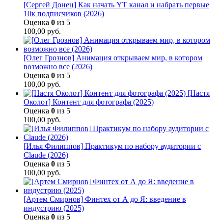
[Сергей Донец] Как начать YT канал и набрать первые
10к подписчиков (2026)
Оценка
0
из 5
100,00
руб.
[Олег Грознов] Анимация открываем мир, в котором
возможно все (2026)
Оценка
0
из 5
100,00
руб.
[Настя
Околот] Контент для фотографа (2025)
Оценка
0
из 5
100,00
руб.
[Илья Филиппов] Практикум по набору аудитории с
Claude (2026)
Оценка
0
из 5
100,00
руб.
[Артем Смирнов] Финтех от А до Я: введение в
индустрию (2025)
Оценка
0
из 5