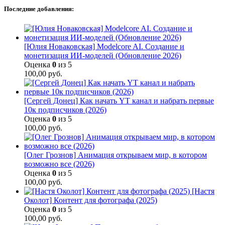
Последние добавления:
[Юлия Новаковская] Modelcore AI. Создание и
монетизация ИИ-моделей (Обновление 2026)
Оценка
0
из 5
100,00
руб.
[Сергей Донец] Как начать YT канал и набрать первые
10к подписчиков (2026)
Оценка
0
из 5
100,00
руб.
[Олег Грознов] Анимация открываем мир, в котором
возможно все (2026)
Оценка
0
из 5
100,00
руб.
[Настя
Околот] Контент для фотографа (2025)
Оценка
0
из 5
100,00
руб.