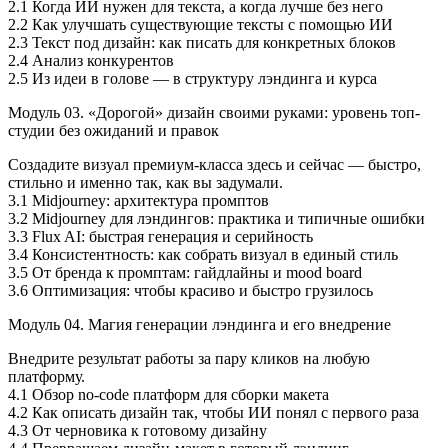
2.1 Когда ИИ нужен для текста, а когда лучше без него
2.2 Как улучшать существующие тексты с помощью ИИ
2.3 Текст под дизайн: как писать для конкретных блоков
2.4 Анализ конкурентов
2.5 Из идеи в голове — в структуру лэндинга и курса
Модуль 03. «Дорогой» дизайн своими руками: уровень топ-
студии без ожиданий и правок
Создадите визуал премиум-класса здесь и сейчас — быстро,
стильно и именно так, как вы задумали.
3.1 Midjourney: архитектура промптов
3.2 Midjourney для лэндингов: практика и типичные ошибки
3.3 Flux AI: быстрая генерация и серийность
3.4 Консистентность: как собрать визуал в единый стиль
3.5 От бренда к промптам: гайдлайны и mood board
3.6 Оптимизация: чтобы красиво и быстро грузилось
Модуль 04. Магия генерации лэндинга и его внедрение
Внедрите результат работы за пару кликов на любую
платформу.
4.1 Обзор no-code платформ для сборки макета
4.2 Как описать дизайн так, чтобы ИИ понял с первого раза
4.3 От черновика к готовому дизайну