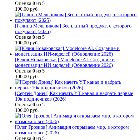
Оценка
0
из 5
100,00
руб.
[Галина Мельникова] Бесплатный продукт, с которого
покупают (2025)
Оценка
0
из 5
100,00
руб.
[Юлия Новаковская] Modelcore AI. Создание и
монетизация ИИ-моделей (Обновление 2026)
Оценка
0
из 5
100,00
руб.
[Сергей Донец] Как начать YT канал и набрать первые
10к подписчиков (2026)
Оценка
0
из 5
100,00
руб.
[Олег Грознов] Анимация открываем мир, в котором
возможно все (2026)
Оценка
0
из 5