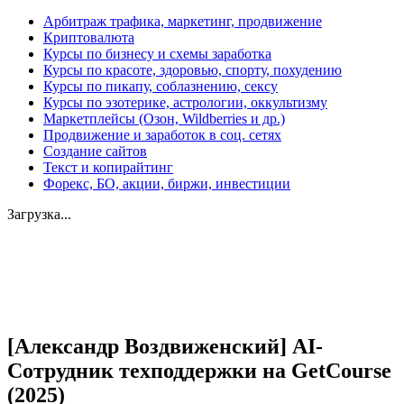
Арбитраж трафика, маркетинг, продвижение
Криптовалюта
Курсы по бизнесу и схемы заработка
Курсы по красоте, здоровью, спорту, похудению
Курсы по пикапу, соблазнению, сексу
Курсы по эзотерике, астрологии, оккультизму
Маркетплейсы (Озон, Wildberries и др.)
Продвижение и заработок в соц. сетях
Создание сайтов
Текст и копирайтинг
Форекс, БО, акции, биржи, инвестиции
Загрузка...
Увеличить
[Александр Воздвиженский] AI-
Сотрудник техподдержки на GetCourse
(2025)