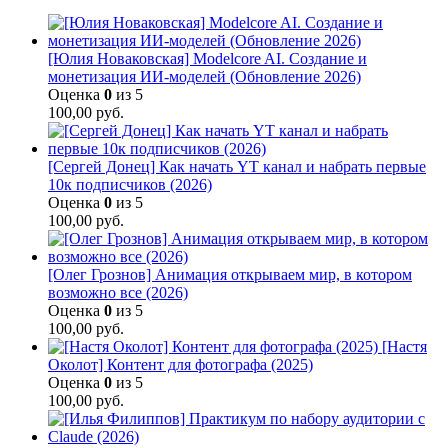
[Юлия Новаковская] Modelcore AI. Создание и
монетизация ИИ-моделей (Обновление 2026)
Оценка
0
из 5
100,00
руб.
[Сергей Донец] Как начать YT канал и набрать первые
10к подписчиков (2026)
Оценка
0
из 5
100,00
руб.
[Олег Грознов] Анимация открываем мир, в котором
возможно все (2026)
Оценка
0
из 5
100,00
руб.
[Настя
Околот] Контент для фотографа (2025)
Оценка
0
из 5
100,00
руб.