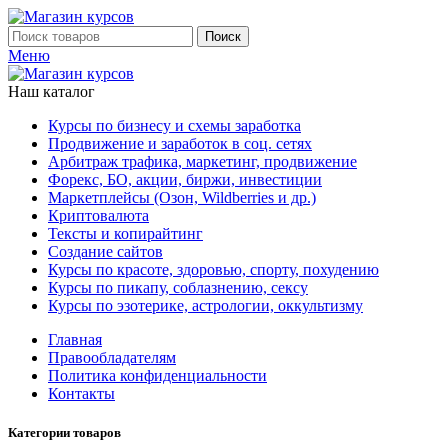
Поиск
Меню
Наш каталог
Курсы по бизнесу и схемы заработка
Продвижение и заработок в соц. сетях
Арбитраж трафика, маркетинг, продвижение
Форекс, БО, акции, биржи, инвестиции
Маркетплейсы (Озон, Wildberries и др.)
Криптовалюта
Тексты и копирайтинг
Создание сайтов
Курсы по красоте, здоровью, спорту, похудению
Курсы по пикапу, соблазнению, сексу
Курсы по эзотерике, астрологии, оккультизму
Главная
Правообладателям
Политика конфиденциальности
Контакты
Категории товаров