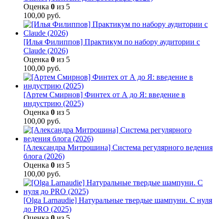
Оценка
0
из 5
100,00
руб.
[Илья Филиппов] Практикум по набору аудитории с
Claude (2026)
Оценка
0
из 5
100,00
руб.
[Артем Смирнов] Финтех от А до Я: введение в
индустрию (2025)
Оценка
0
из 5
100,00
руб.
[Александра Митрошина] Система регулярного ведения
блога (2026)
Оценка
0
из 5
100,00
руб.
[Olga Larnaudie] Натуральные твердые шампуни. С нуля
до PRO (2025)
Оценка
0
из 5