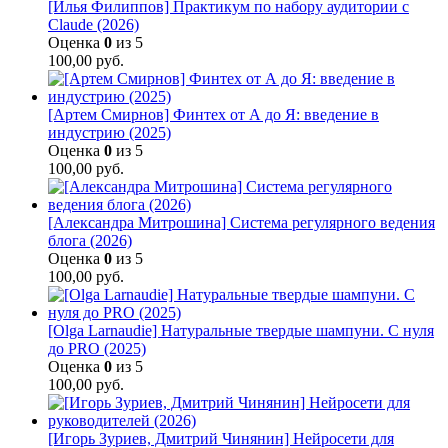
[Илья Филиппов] Практикум по набору аудитории с
Claude (2026)
Оценка
0
из 5
100,00
руб.
[Артем Смирнов] Финтех от А до Я: введение в
индустрию (2025)
Оценка
0
из 5
100,00
руб.
[Александра Митрошина] Система регулярного ведения
блога (2026)
Оценка
0
из 5
100,00
руб.
[Olga Larnaudie] Натуральные твердые шампуни. С нуля
до PRO (2025)
Оценка
0
из 5
100,00
руб.
[Игорь Зуриев, Дмитрий Чинянин] Нейросети для