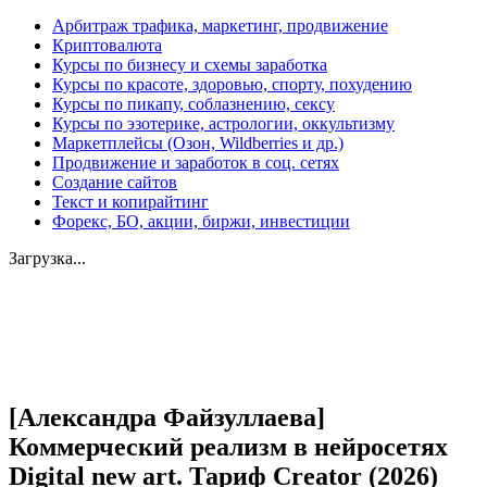
Арбитраж трафика, маркетинг, продвижение
Криптовалюта
Курсы по бизнесу и схемы заработка
Курсы по красоте, здоровью, спорту, похудению
Курсы по пикапу, соблазнению, сексу
Курсы по эзотерике, астрологии, оккультизму
Маркетплейсы (Озон, Wildberries и др.)
Продвижение и заработок в соц. сетях
Создание сайтов
Текст и копирайтинг
Форекс, БО, акции, биржи, инвестиции
Загрузка...
Увеличить
[Александра Файзуллаева]
Коммерческий реализм в нейросетях
Digital new art. Тариф Creator (2026)