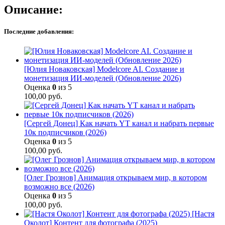
Описание:
Последние добавления:
[Юлия Новаковская] Modelcore AI. Создание и
монетизация ИИ-моделей (Обновление 2026)
Оценка
0
из 5
100,00
руб.
[Сергей Донец] Как начать YT канал и набрать первые
10к подписчиков (2026)
Оценка
0
из 5
100,00
руб.
[Олег Грознов] Анимация открываем мир, в котором
возможно все (2026)
Оценка
0
из 5
100,00
руб.
[Настя
Околот] Контент для фотографа (2025)