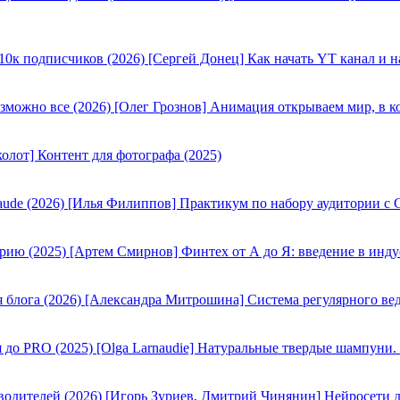
[Сергей Донец] Как начать YT канал и н
[Олег Грознов] Анимация открываем мир, в к
олот] Контент для фотографа (2025)
[Илья Филиппов] Практикум по набору аудитории с C
[Артем Смирнов] Финтех от А до Я: введение в инду
[Александра Митрошина] Система регулярного вед
[Olga Larnaudie] Натуральные твердые шампуни.
[Игорь Зуриев, Дмитрий Чинянин] Нейросети д