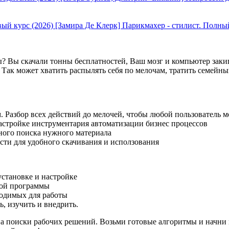
[Замира Де Клерк] Парикмахер - стилист. Полны
ты? Вы скачали тонны бесплатностей, Ваш мозг и компьютер заки
. Так может хватить распылять себя по мелочам, тратить семейны
 Разбор всех действий до мелочей, чтобы любой пользователь м
настройке инструментария автоматизации бизнес процессов
бного поиска нужного материала
сти для удобного скачивания и исползования
становке и настройке
вой программы
ходимых для работы
, изучить и внедрить.
 на поиски рабочих решений. Возьми готовые алгоритмы и начни