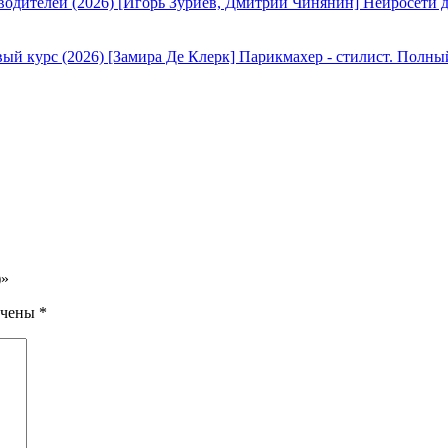
[Игорь Зуриев, Дмитрий Чинянин] Нейросети д
[Замира Де Клерк] Парикмахер - стилист. Полны
)»
ечены
*