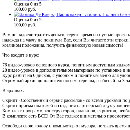
Оценка
0
из 5
100,00
руб.
Оценка
0
из 5
100,00
руб.
Вам не надоело тратить деньги, терять время на пустые проек
надежда на удачу не покинула Вас, если Вы читаете эти строки
хозяином положения, получить финансовую независимость!
Что входит в курс:
76 видео-уроков основного курса, понятным доступным языком.
28 видео-уроков в дополнительном материале по установке и 
Курс разбит на 6 дисков, с удобным и понятным меню для удо
Огромный архив дополнительного материала, разбитый на 3 ча
В архивах:
Скрипт «Собственный сервис рассылок» со всеми уроками по у
Скрипт приема платежей и создания партнерской двух уровне
Комплект программ, конструкторов, плагинов, скриптов, необ
В комплекте есть ВСЁ! От Вас только: внимательно просмотреть
Освободи свою голову и компьютер от мусора, не трать время