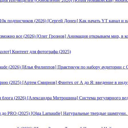
[Юлия Новаковская] Modelc
[Сергей Донец] Как начать YT канал и н
[Олег Грознов] Анимация открываем мир, в к
олот] Контент для фотографа (2025)
[Илья Филиппов] Практикум по набору аудитории с C
[Артем Смирнов] Финтех от А до Я: введение в инду
[Александра Митрошина] Система регулярного вед
[Olga Larnaudie] Натуральные твердые шампуни.