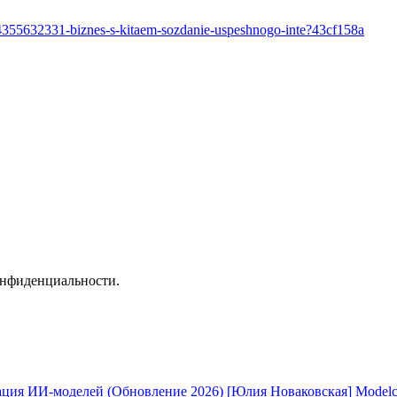
14355632331-biznes-s-kitaem-sozdanie-uspeshnogo-inte?43cf158a
онфиденциальности.
[Юлия Новаковская] Modelc