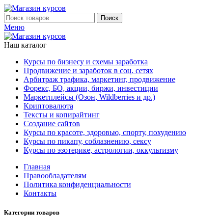
Поиск
Меню
Наш каталог
Курсы по бизнесу и схемы заработка
Продвижение и заработок в соц. сетях
Арбитраж трафика, маркетинг, продвижение
Форекс, БО, акции, биржи, инвестиции
Маркетплейсы (Озон, Wildberries и др.)
Криптовалюта
Тексты и копирайтинг
Создание сайтов
Курсы по красоте, здоровью, спорту, похудению
Курсы по пикапу, соблазнению, сексу
Курсы по эзотерике, астрологии, оккультизму
Главная
Правообладателям
Политика конфиденциальности
Контакты
Категории товаров