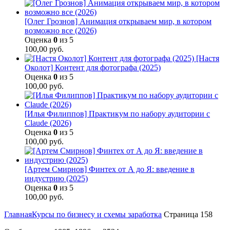
[Олег Грознов] Анимация открываем мир, в котором
возможно все (2026)
Оценка
0
из 5
100,00
руб.
[Настя
Околот] Контент для фотографа (2025)
Оценка
0
из 5
100,00
руб.
[Илья Филиппов] Практикум по набору аудитории с
Claude (2026)
Оценка
0
из 5
100,00
руб.
[Артем Смирнов] Финтех от А до Я: введение в
индустрию (2025)
Оценка
0
из 5
100,00
руб.
Главная
Курсы по бизнесу и схемы заработка
Страница 158