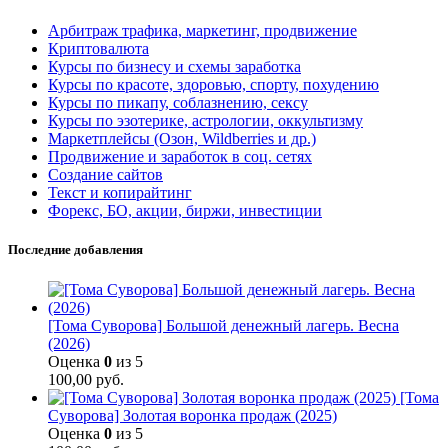
Арбитраж трафика, маркетинг, продвижение
Криптовалюта
Курсы по бизнесу и схемы заработка
Курсы по красоте, здоровью, спорту, похудению
Курсы по пикапу, соблазнению, сексу
Курсы по эзотерике, астрологии, оккультизму
Маркетплейсы (Озон, Wildberries и др.)
Продвижение и заработок в соц. сетях
Создание сайтов
Текст и копирайтинг
Форекс, БО, акции, биржи, инвестиции
Последние добавления
[Тома Суворова] Большой денежный лагерь. Весна
(2026)
Оценка
0
из 5
100,00
руб.
[Тома
Суворова] Золотая воронка продаж (2025)
Оценка
0
из 5