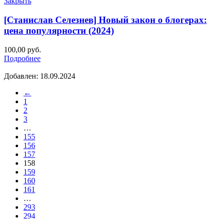
Закрыть
[Станислав Селезнев] Новый закон о блогерах:
цена популярности (2024)
100,00
руб.
Подробнее
Добавлен: 18.09.2024
←
1
2
3
…
155
156
157
158
159
160
161
…
293
294