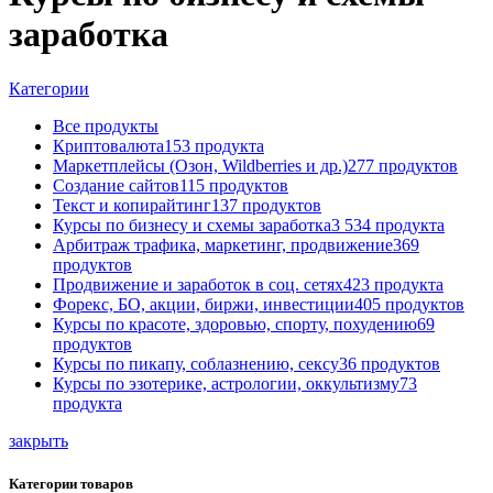
заработка
Категории
Все
продукты
Криптовалюта
153 продукта
Маркетплейсы (Озон, Wildberries и др.)
277 продуктов
Создание сайтов
115 продуктов
Текст и копирайтинг
137 продуктов
Курсы по бизнесу и схемы заработка
3 534 продукта
Арбитраж трафика, маркетинг, продвижение
369
продуктов
Продвижение и заработок в соц. сетях
423 продукта
Форекс, БО, акции, биржи, инвестиции
405 продуктов
Курсы по красоте, здоровью, спорту, похудению
69
продуктов
Курсы по пикапу, соблазнению, сексу
36 продуктов
Курсы по эзотерике, астрологии, оккультизму
73
продукта
закрыть
Категории товаров