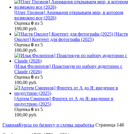
[Олег Грознов] Анимация открываем мир, в котором
возможно все (2026)
Оценка
0
из 5
100,00
руб.
[Настя
Околот] Контент для фотографа (2025)
Оценка
0
из 5
100,00
руб.
[Илья Филиппов] Практикум по набору аудитории с
Claude (2026)
Оценка
0
из 5
100,00
руб.
[Артем Смирнов] Финтех от А до Я: введение в
индустрию (2025)
Оценка
0
из 5
100,00
руб.
Главная
Курсы по бизнесу и схемы заработка
Страница 148