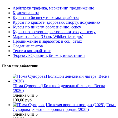
Арбитраж трафика, маркетинг, продвижение
Криптовалюта
Курсы по бизнесу и схемы заработка
Курсы по красоте, здоровью, спорту, похудению
Курсы по пикапу, соблазнению, сексу
Курсы по эзотерике, астрологии, оккультизму
Маркетплейсы (Озон, Wildberries и др.)
Продвижение и заработок в соц. сетях
Создание сайтов
Текст и копирайтинг
Форекс, БО, акции, биржи, инвестиции
Последние добавления
[Тома Суворова] Большой денежный лагерь. Весна
(2026)
Оценка
0
из 5
100,00
руб.
[Тома
Суворова] Золотая воронка продаж (2025)
Оценка
0
из 5