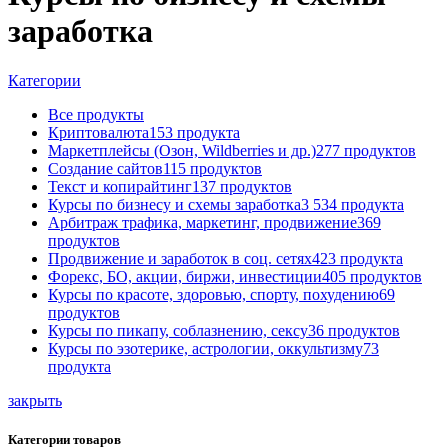
заработка
Категории
Все
продукты
Криптовалюта
153 продукта
Маркетплейсы (Озон, Wildberries и др.)
277 продуктов
Создание сайтов
115 продуктов
Текст и копирайтинг
137 продуктов
Курсы по бизнесу и схемы заработка
3 534 продукта
Арбитраж трафика, маркетинг, продвижение
369
продуктов
Продвижение и заработок в соц. сетях
423 продукта
Форекс, БО, акции, биржи, инвестиции
405 продуктов
Курсы по красоте, здоровью, спорту, похудению
69
продуктов
Курсы по пикапу, соблазнению, сексу
36 продуктов
Курсы по эзотерике, астрологии, оккультизму
73
продукта
закрыть
Категории товаров