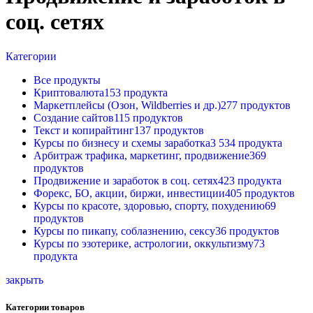
соц. сетях
Категории
Все
продукты
Криптовалюта
153 продукта
Маркетплейсы (Озон, Wildberries и др.)
277 продуктов
Создание сайтов
115 продуктов
Текст и копирайтинг
137 продуктов
Курсы по бизнесу и схемы заработка
3 534 продукта
Арбитраж трафика, маркетинг, продвижение
369
продуктов
Продвижение и заработок в соц. сетях
423 продукта
Форекс, БО, акции, биржи, инвестиции
405 продуктов
Курсы по красоте, здоровью, спорту, похудению
69
продуктов
Курсы по пикапу, соблазнению, сексу
36 продуктов
Курсы по эзотерике, астрологии, оккультизму
73
продукта
закрыть
Категории товаров