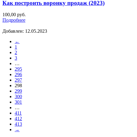
Как построить воронку продаж (2023)
100,00
руб.
Подробнее
Добавлен: 12.05.2023
←
1
2
3
…
295
296
297
298
299
300
301
…
411
412
413
→