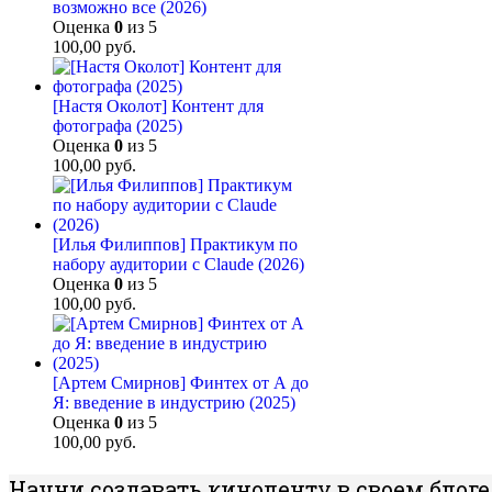
возможно все (2026)
Оценка
0
из 5
100,00
руб.
[Настя Околот] Контент для
фотографа (2025)
Оценка
0
из 5
100,00
руб.
[Илья Филиппов] Практикум по
набору аудитории с Claude (2026)
Оценка
0
из 5
100,00
руб.
[Артем Смирнов] Финтех от А до
Я: введение в индустрию (2025)
Оценка
0
из 5
100,00
руб.
Начни создавать киноленту в своем блоге