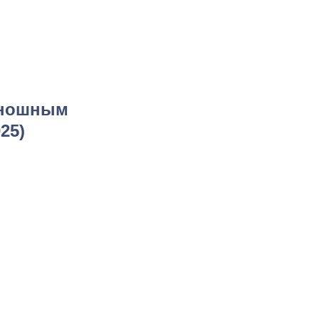
Киношным
25)