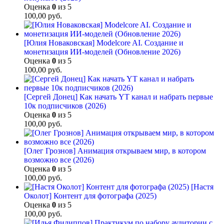
Оценка
0
из 5
100,00
руб.
[Юлия Новаковская] Modelcore AI. Создание и
монетизация ИИ-моделей (Обновление 2026)
Оценка
0
из 5
100,00
руб.
[Сергей Донец] Как начать YT канал и набрать первые
10к подписчиков (2026)
Оценка
0
из 5
100,00
руб.
[Олег Грознов] Анимация открываем мир, в котором
возможно все (2026)
Оценка
0
из 5
100,00
руб.
[Настя
Околот] Контент для фотографа (2025)
Оценка
0
из 5
100,00
руб.