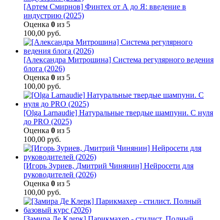
[Артем Смирнов] Финтех от А до Я: введение в
индустрию (2025)
Оценка
0
из 5
100,00
руб.
[Александра Митрошина] Система регулярного ведения
блога (2026)
Оценка
0
из 5
100,00
руб.
[Olga Larnaudie] Натуральные твердые шампуни. С нуля
до PRO (2025)
Оценка
0
из 5
100,00
руб.
[Игорь Зуриев, Дмитрий Чинянин] Нейросети для
руководителей (2026)
Оценка
0
из 5
100,00
руб.
[Замира Де Клерк] Парикмахер - стилист. Полный