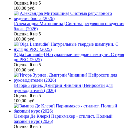
Оценка
0
из 5
100,00
руб.
[Александра Митрошина] Система регулярного ведения
блога (2026)
Оценка
0
из 5
100,00
руб.
[Olga Larnaudie] Натуральные твердые шампуни. С нуля
до PRO (2025)
Оценка
0
из 5
100,00
руб.
[Игорь Зуриев, Дмитрий Чинянин] Нейросети для
руководителей (2026)
Оценка
0
из 5
100,00
руб.
[Замира Де Клерк] Парикмахер - стилист. Полный
базовый курс (2026)
Оценка
0
из 5