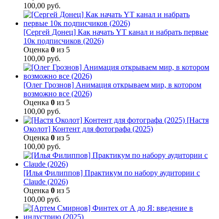
100,00
руб.
[Сергей Донец] Как начать YT канал и набрать первые
10к подписчиков (2026)
Оценка
0
из 5
100,00
руб.
[Олег Грознов] Анимация открываем мир, в котором
возможно все (2026)
Оценка
0
из 5
100,00
руб.
[Настя
Околот] Контент для фотографа (2025)
Оценка
0
из 5
100,00
руб.
[Илья Филиппов] Практикум по набору аудитории с
Claude (2026)
Оценка
0
из 5
100,00
руб.