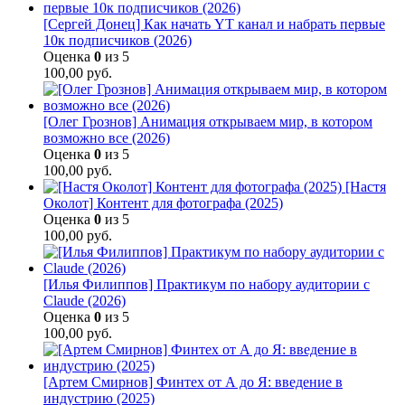
[Сергей Донец] Как начать YT канал и набрать первые
10к подписчиков (2026)
Оценка
0
из 5
100,00
руб.
[Олег Грознов] Анимация открываем мир, в котором
возможно все (2026)
Оценка
0
из 5
100,00
руб.
[Настя
Околот] Контент для фотографа (2025)
Оценка
0
из 5
100,00
руб.
[Илья Филиппов] Практикум по набору аудитории с
Claude (2026)
Оценка
0
из 5
100,00
руб.
[Артем Смирнов] Финтех от А до Я: введение в
индустрию (2025)