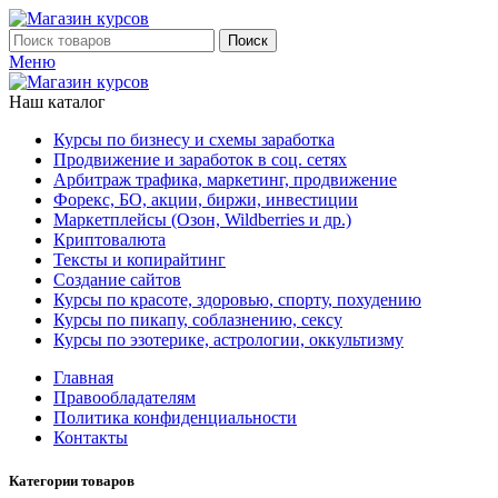
Поиск
Меню
Наш каталог
Курсы по бизнесу и схемы заработка
Продвижение и заработок в соц. сетях
Арбитраж трафика, маркетинг, продвижение
Форекс, БО, акции, биржи, инвестиции
Маркетплейсы (Озон, Wildberries и др.)
Криптовалюта
Тексты и копирайтинг
Создание сайтов
Курсы по красоте, здоровью, спорту, похудению
Курсы по пикапу, соблазнению, сексу
Курсы по эзотерике, астрологии, оккультизму
Главная
Правообладателям
Политика конфиденциальности
Контакты
Категории товаров