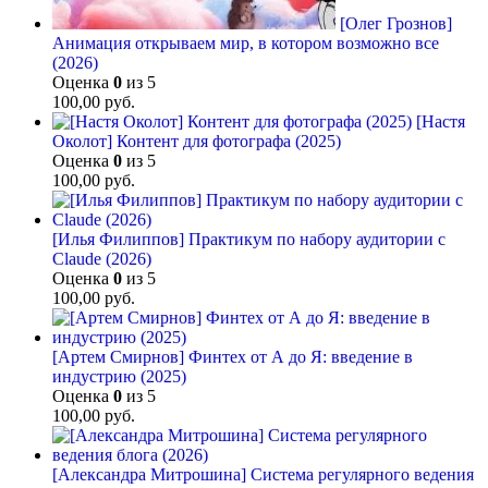
[Олег Грознов]
Анимация открываем мир, в котором возможно все
(2026)
Оценка
0
из 5
100,00
руб.
[Настя
Околот] Контент для фотографа (2025)
Оценка
0
из 5
100,00
руб.
[Илья Филиппов] Практикум по набору аудитории с
Claude (2026)
Оценка
0
из 5
100,00
руб.
[Артем Смирнов] Финтех от А до Я: введение в
индустрию (2025)
Оценка
0
из 5
100,00
руб.
[Александра Митрошина] Система регулярного ведения