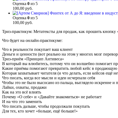
Оценка
0
из 5
100,00
руб.
Оценка
0
из 5
100,00
руб.
Триз-практикум: Метатексты для продаж, как прошить кнопку 
Что будет на онлайн-практикуме:
Что в реальности покупает ваш клиент
Деньги и ценности (вот реально на этом у многих мозг перевора
Триз-приём «Принцип Антивеса»
В который вы влюбитесь, потому что он волшебно помогает про
Какие приёмы помогают превратить любой кейс в продающую
Которая захватывает читателя (и что делать, если кейсов ещё н
Что писать, когда все мысли и идеи исчерпали себя
Чтобы это не было высосано из пальца, выглядело искренне и п
Лайки, охваты, продажи
Как на это всё влиять
Почему «О себе» и «Давайте знакомиться» не работает
И на что это заменить
Что писать дальше, чтобы продолжали покупать
Для тех, кто хочет «больше, ещё больше!»