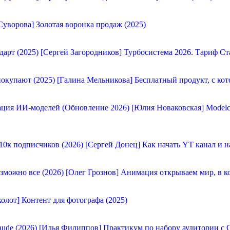
Суворова] Золотая воронка продаж (2025)
[Сергей Загородников] Турбосистема 2026. Тариф Ст
[Галина Мельникова] Бесплатный продукт, с кот
[Юлия Новаковская] Modelc
[Сергей Донец] Как начать YT канал и н
[Олег Грознов] Анимация открываем мир, в к
олот] Контент для фотографа (2025)
[Илья Филиппов] Практикум по набору аудитории с C