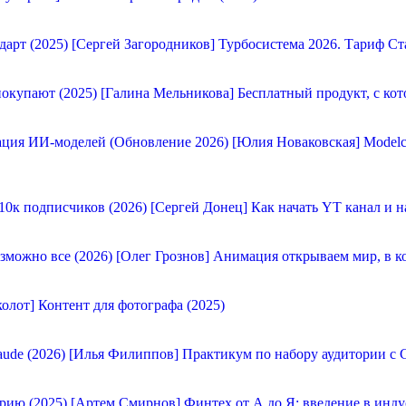
[Сергей Загородников] Турбосистема 2026. Тариф Ст
[Галина Мельникова] Бесплатный продукт, с кот
[Юлия Новаковская] Modelc
[Сергей Донец] Как начать YT канал и н
[Олег Грознов] Анимация открываем мир, в к
олот] Контент для фотографа (2025)
[Илья Филиппов] Практикум по набору аудитории с C
[Артем Смирнов] Финтех от А до Я: введение в инду