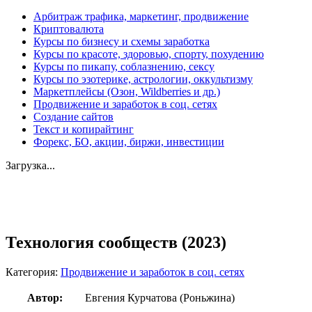
Арбитраж трафика, маркетинг, продвижение
Криптовалюта
Курсы по бизнесу и схемы заработка
Курсы по красоте, здоровью, спорту, похудению
Курсы по пикапу, соблазнению, сексу
Курсы по эзотерике, астрологии, оккультизму
Маркетплейсы (Озон, Wildberries и др.)
Продвижение и заработок в соц. сетях
Создание сайтов
Текст и копирайтинг
Форекс, БО, акции, биржи, инвестиции
Загрузка...
Увеличить
Технология сообществ (2023)
Категория:
Продвижение и заработок в соц. сетях
Автор:
Евгения Курчатова (Роньжина)