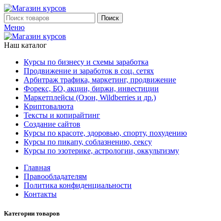
Поиск
Меню
Наш каталог
Курсы по бизнесу и схемы заработка
Продвижение и заработок в соц. сетях
Арбитраж трафика, маркетинг, продвижение
Форекс, БО, акции, биржи, инвестиции
Маркетплейсы (Озон, Wildberries и др.)
Криптовалюта
Тексты и копирайтинг
Создание сайтов
Курсы по красоте, здоровью, спорту, похудению
Курсы по пикапу, соблазнению, сексу
Курсы по эзотерике, астрологии, оккультизму
Главная
Правообладателям
Политика конфиденциальности
Контакты
Категории товаров