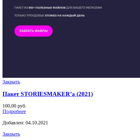
Закрыть
Пакет STORIESMAKER’а (2021)
100,00
руб.
Подробнее
Добавлен: 04.10.2021
Закрыть