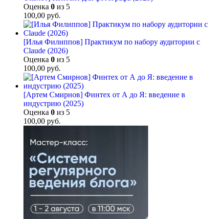
Оценка
0
из 5
100,00
руб.
[Илья Филиппов] Практикум по набору аудитории с
Claude (2026)
Оценка
0
из 5
100,00
руб.
[Артем Смирнов] Финтех от А до Я: введение в
индустрию (2025)
Оценка
0
из 5
100,00
руб.