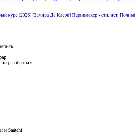
[Замира Де Клерк] Парикмахер - стилист. Полны
лепить
рар
ени разобраться
r и Saatchi