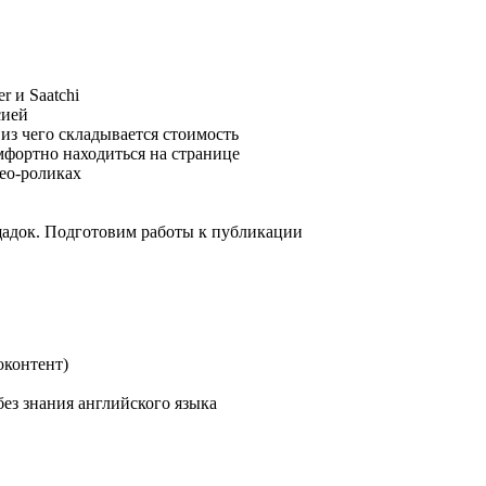
r и Saatchi
сией
из чего складывается стоимость
мфортно находиться на странице
део-роликах
щадок. Подготовим работы к публикации
оконтент)
без знания английского языка