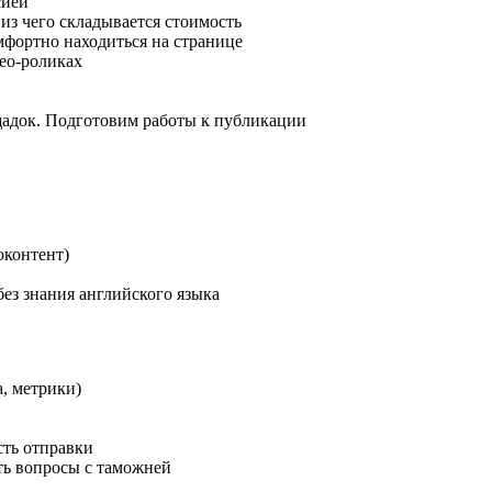
сией
из чего складывается стоимость
мфортно находиться на странице
део-роликах
щадок. Подготовим работы к публикации
оконтент)
без знания английского языка
а, метрики)
сть отправки
ать вопросы с таможней