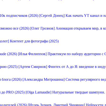
[Сергей Донец] Как начать YT канал и н
[Олег Грознов] Анимация открываем мир, в к
олот] Контент для фотографа (2025)
[Илья Филиппов] Практикум по набору аудитории с C
[Артем Смирнов] Финтех от А до Я: введение в инду
[Александра Митрошина] Система регулярного вед
[Olga Larnaudie] Натуральные твердые шампуни.
[Игорь Зуриев, Дмитрий Чинянин] Нейросети д