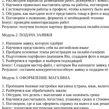
2. Рассмотрим варианты размещения работ, разберемся с комис
3. Научимся правильно выставлять цены на работы, поговорим 
4. Систематизируем работы в профиле, чтобы клиенту было ко
5. Обсудим, как выгоднее всего представить товар в фото и ви
6. Поговорим о названиях, форматах и необходимой технике
Бонус: проведём инвентаризацию работ
Результат: получим полную картину функционала онлайн-пло
Модуль 2. ПОДАЧА ЗАЯВКИ
1. Напишем заявку, которую одобрят
2. Научимся представлять себя на английском языке
3. Пройдем основные этапы регистрации на онлайн-галереях
4. Подготовим портфолио (напишем Bio, создадим фото и виде
5. Разберемся в тарифах и выберем подходящий
Бонус: Создадим мастер-файл, с которым Вы напишите заявку, 
Результат: составим конкурентоспособную заявку и подадим её
Модуль 3. ОФОРМЛЕНИЕ МАГАЗИНА
1. Пропишем базовые настройки магазина (страна, язык, валют
2. Разберемся как обрабатывать заказы
3. Обсудим, что делать с выплатами и как назначать сроки
4. Научимся рассчитывать логистику, упаковку, сроки и стоимо
5. Поговорим, где и как оформить справку на вывоз и как реш
Бонус: пошаговая инструкция заполнения магазина