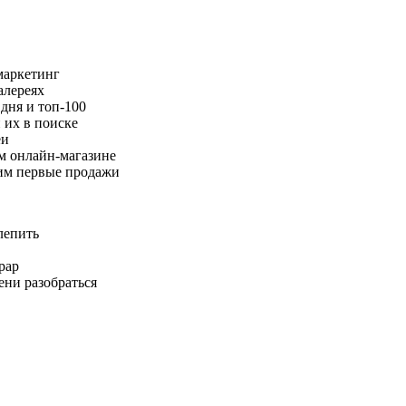
маркетинг
алереях
 дня и топ-100
 их в поиске
еи
ем онлайн-магазине
шим первые продажи
лепить
рар
ени разобраться