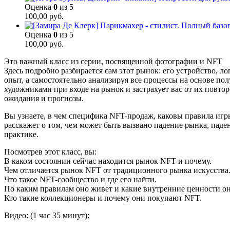
Оценка
0
из 5
100,00
руб.
Оценка
0
из 5
100,00
руб.
Это важный класс из серии, посвященной фотографии и NFT
Здесь подробно разбирается сам этот рынок: его устройство, л
опыт, а самостоятельно анализируя все процессы на основе п
художниками при входе на рынок и застрахует вас от их повто
ожидания и прогнозы.
Вы узнаете, в чем специфика NFT-продаж, каковы правила игр
расскажет о том, чем может быть вызвано падение рынка, паде
практике.
Посмотрев этот класс, вы:
В каком состоянии сейчас находится рынок NFT и почему.
Чем отличается рынок NFT от традиционного рынка искусства
Что такое NFT-сообщество и где его найти.
По каким правилам оно живет и какие внутренние ценности он
Кто такие коллекционеры и почему они покупают NFT.
Видео: (1 час 35 минут):