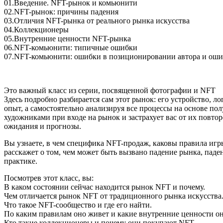
01.Введение. NFT-рынок и комьюнити
02.NFT-рынок: причины падения
03.Отличия NFT-рынка от реального рынка искусства
04.Коллекционеры
05.Внутренние ценности NFT-рынка
06.NFT-комьюнити: типичные ошибки
07.NFT-комьюнити: ошибки в позиционировании автора и ош
Это важный класс из серии, посвященной фотографии и NFT
Здесь подробно разбирается сам этот рынок: его устройство, л
опыт, а самостоятельно анализируя все процессы на основе п
художниками при входе на рынок и застрахует вас от их повто
ожидания и прогнозы.
Вы узнаете, в чем специфика NFT-продаж, каковы правила игр
расскажет о том, чем может быть вызвано падение рынка, паде
практике.
Посмотрев этот класс, вы:
В каком состоянии сейчас находится рынок NFT и почему.
Чем отличается рынок NFT от традиционного рынка искусства
Что такое NFT-сообщество и где его найти.
По каким правилам оно живет и какие внутренние ценности он
Кто такие коллекционеры и почему они покупают NFT.