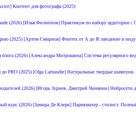
олот] Контент для фотографа (2025)
[Илья Филиппов] Практикум по набору аудитории с C
[Артем Смирнов] Финтех от А до Я: введение в инду
[Александра Митрошина] Система регулярного вед
[Olga Larnaudie] Натуральные твердые шампуни.
[Игорь Зуриев, Дмитрий Чинянин] Нейросети д
[Замира Де Клерк] Парикмахер - стилист. Полны