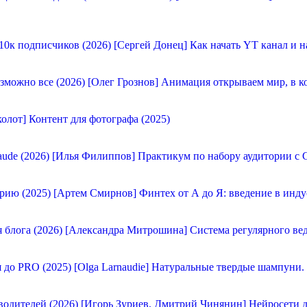
[Сергей Донец] Как начать YT канал и н
[Олег Грознов] Анимация открываем мир, в к
олот] Контент для фотографа (2025)
[Илья Филиппов] Практикум по набору аудитории с C
[Артем Смирнов] Финтех от А до Я: введение в инду
[Александра Митрошина] Система регулярного вед
[Olga Larnaudie] Натуральные твердые шампуни.
[Игорь Зуриев, Дмитрий Чинянин] Нейросети д