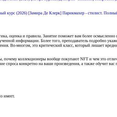
[Замира Де Клерк] Парикмахер - стилист. Полны
огика, оценка и правила. Занятие поможет вам более осмысленно
олученной информации. Более того, преподаватель подробно ука
рения. Во-многом, это критический класс, который лишает вред
ы, почему коллекционеры вообще покупают NFT и чем это отлич
ние спроса конкретно на ваши произведения, а также обучит ва
.
о имеет.