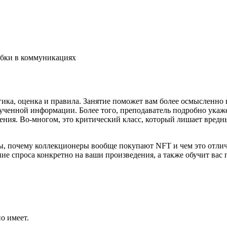
ибки в коммуникациях
огика, оценка и правила. Занятие поможет вам более осмысленно
олученной информации. Более того, преподаватель подробно ука
рения. Во-многом, это критический класс, который лишает вред
ы, почему коллекционеры вообще покупают NFT и чем это отлич
ние спроса конкретно на ваши произведения, а также обучит ва
.
о имеет.