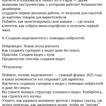
Научитесь пользоваться Yandex Art и Figma — двумя
мощными инструментами, с которыми работает большинство
дизайнеров
создадите первые реальные работы: от визуалов для соцсетей
до карточек товаров для маркетплейсов
Поймёте, как монетизировать свои навыки — где искать
клиентов, как собрать мини-портфолио и получить первый
заказ.
4. Создание видеоконтента с помощью нейросетей
Нейровидео. Новая эпоха контента
Как создавать сценарии к видео даже без опыта
Практика. Создаем видео с нуля
Продвинутые способы создания видео
*Результаты:
Поймете, почему видеоконтент — главный формат 2025 года
и какие возможности это открывает для заработка.
Научитесь создавать сценарии к видео с помощью нейросетей
и даже без опыта.
Вы узнаете базовую структуру успешного видео. Разберётесь,
как строится его логика.
Узнаете, как удержать внимание зрителя с первых секунд, где
делать переходы, как заканчивать ролик, чтобы он “цеплял”