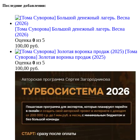
Последние добавления:
[Тома Суворова] Большой денежный лагерь. Весна
(2026)
Оценка
0
из 5
100,00
руб.
[Тома
Суворова] Золотая воронка продаж (2025)
Оценка
0
из 5
100,00
руб.