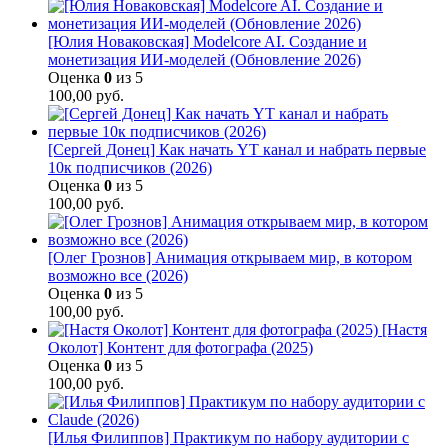
[Юлия Новаковская] Modelcore AI. Создание и
монетизация ИИ-моделей (Обновление 2026)
Оценка
0
из 5
100,00
руб.
[Сергей Донец] Как начать YT канал и набрать первые
10к подписчиков (2026)
Оценка
0
из 5
100,00
руб.
[Олег Грознов] Анимация открываем мир, в котором
возможно все (2026)
Оценка
0
из 5
100,00
руб.
[Настя
Околот] Контент для фотографа (2025)
Оценка
0
из 5
100,00
руб.
[Илья Филиппов] Практикум по набору аудитории с