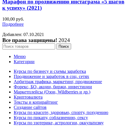
Марафон по продвижению инстаграма «5 шагов
к успеху» (2021)
100,00
руб.
Подробнее
Добавлен: 07.10.2021
Все права защищены!
2024
Поиск
Меню
Категории
Курсы по бизнесу и схемы заработка
Продвижение и заработок в соц. сетях
Арбитраж трафика, маркетинг, продвижение
Форекс, БО, акции, биржи, инвестиции
Маркетплейсы (Озон, Wildberries и др.)
Криптовалюта
Тексты и копирайтинг
Создание сайтов
Курсы по красоте, здоровью, спорту, похудению
Курсы по пикапу, соблазнению, сексу
Курсы по эзотерике, астрологии, оккультизму