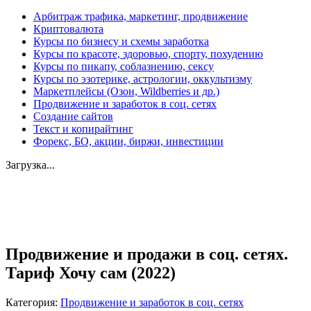
Арбитраж трафика, маркетинг, продвижение
Криптовалюта
Курсы по бизнесу и схемы заработка
Курсы по красоте, здоровью, спорту, похудению
Курсы по пикапу, соблазнению, сексу
Курсы по эзотерике, астрологии, оккультизму
Маркетплейсы (Озон, Wildberries и др.)
Продвижение и заработок в соц. сетях
Создание сайтов
Текст и копирайтинг
Форекс, БО, акции, биржи, инвестиции
Загрузка...
Увеличить
Продвижение и продажи в соц. сетях.
Тариф Хочу сам (2022)
Категория:
Продвижение и заработок в соц. сетях