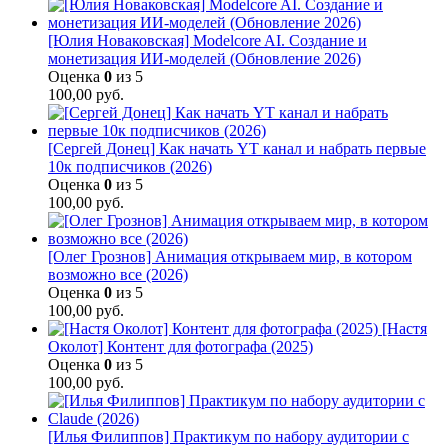
[Юлия Новаковская] Modelcore AI. Создание и
монетизация ИИ-моделей (Обновление 2026)
Оценка
0
из 5
100,00
руб.
[Сергей Донец] Как начать YT канал и набрать первые
10к подписчиков (2026)
Оценка
0
из 5
100,00
руб.
[Олег Грознов] Анимация открываем мир, в котором
возможно все (2026)
Оценка
0
из 5
100,00
руб.
[Настя
Околот] Контент для фотографа (2025)
Оценка
0
из 5
100,00
руб.
[Илья Филиппов] Практикум по набору аудитории с