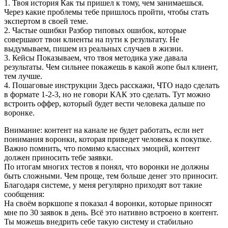
1. Твоя история Как ты пришел к тому, чем занимаешься.
Через какие проблемы тебе пришлось пройти, чтобы стать
экспертом в своей теме.
2. Частые ошибки Разбор типовых ошибок, которые
совершают твои клиенты на пути к результату. Не
выдумываем, пишем из реальных случаев в жизни.
3. Кейсы Показываем, что твоя методика уже давала
результаты. Чем сильнее покажешь в какой жопе был клиент,
тем лучше.
4. Пошаговые инструкции Здесь расскажи, ЧТО надо сделать
в формате 1-2-3, но не говори КАК это сделать. Тут можно
встроить оффер, который будет вести человека дальше по
воронке.
Внимание: контент на канале не будет работать, если нет
понимания воронки, которая приведет человека к покупке.
Важно помнить, что помимо классных эмоций, контент
должен приносить тебе заявки.
По итогам многих тестов я понял, что воронки не должны
быть сложными. Чем проще, тем больше денег это приносит.
Благодаря системе, у меня регулярно приходят вот такие
сообщения:
На своём воркшопе я показал 4 воронки, которые приносят
мне по 30 заявок в день. Всё это нативно встроено в контент.
Ты можешь внедрить себе такую систему и стабильно