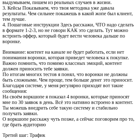
выдумываем, пишем из реальных случаев в жизни.
3. Кейсы Показываем, что твоя методика уже давала
результаты. Чем сильнее покажешь в какой жопе был клиент,
тем лучше.
4. Пошаговые инструкции Здесь расскажи, ЧТО надо сделать
в формате 1-2-3, но не говори КАК это сделать. Тут можно
встроить оффер, который будет вести человека дальше по
воронке.
Внимание: контент на канале не будет работать, если нет
понимания воронки, которая приведет человека к покупке.
Важно помнить, что помимо классных эмоций, контент
должен приносить тебе заявки.
По итогам многих тестов я понял, что воронки не должны
быть сложными. Чем проще, тем больше денег это приносит.
Благодаря системе, у меня регулярно приходят вот такие
сообщения:
На своём воркшопе я показал 4 воронки, которые приносят
мне по 30 заявок в день. Всё это нативно встроено в контент.
Ты можешь внедрить себе такую систему и стабильно
получать заявки.
О воркшопе расскажу чуть позже, а сейчас поговорим про то,
где брать аудиторию
Третий шаг: Трафик