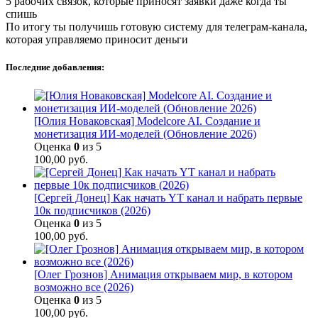
5 рабочих связок, которые приносят заявки даже когда ты
спишь
По итогу ты получишь готовую систему для телеграм-канала,
которая управляемо приносит деньги
Последние добавления:
[Юлия Новаковская] Modelcore AI. Создание и
монетизация ИИ-моделей (Обновление 2026)
Оценка
0
из 5
100,00
руб.
[Сергей Донец] Как начать YT канал и набрать первые
10к подписчиков (2026)
Оценка
0
из 5
100,00
руб.
[Олег Грознов] Анимация открываем мир, в котором
возможно все (2026)
Оценка
0
из 5
100,00
руб.