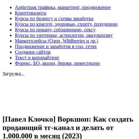
Арбитраж трафика, маркетинг, продвижение
Криптовалюта
Курсы по бизнесу и схемы заработка
Курсы по красоте, здоровью, спорту, похудению
Курсы по пикапу, соблазнению, сексу
Курсы по эзотерике, астрологии, оккультизму
Маркетплейсы (Озон, Wildberries и др.)
Продвижение и заработок в соц. сетях
Создание сайтов
Текст и копирайтинг
Форекс, БО, акции, биржи, инвестиции
Загрузка...
Увеличить
[Павел Клочко] Воркшоп: Как создать
продающий тг-канал и делать от
1.000.000 в месяц (2023)