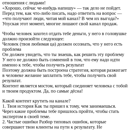
отношения с людьми!
«Хорошо, сейчас че-нибудь напишу» — так дело не пойдет.
Перед тем, как что-либо писать, надо ответить на вопрос —
«что получают люди, читая мой канал? В чем их выгода?»
Упуская этот момент, многие лишают свой канал продаж.
Чтобы человек захотел отдать тебе деньги, у него в головушке
должно произойти следующее:
Человек (твоя любимая ца) должен осознать, что у него есть
проблема
Он должен увидеть, что ты знаешь, как решить эту проблему
У него не должно быть сомнений в том, что ему надо идти
именно к тебе, чтобы получить результат
Поэтому должна быть построена стратегия, которая разжигает
в человеке желание заплатить тебе, чтобы получить свой
результат.
Контент является мостом, который соединяет человека с тобой
и твоим продуктом. Да, по самые дёсна!
Какой контент крутить на канале?
1. Твоя история Как ты пришел к тому, чем занимаешься.
Через какие проблемы тебе пришлось пройти, чтобы стать
экспертом в своей теме.
2. Частые ошибки Разбор типовых ошибок, которые
совершают твои клиенты на пути к результату. Не