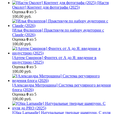
[Настя
Околот] Контент для фотографа (2025)
Оценка
0
из 5
100,00
руб.
[Илья Филиппов] Практикум по набору аудитории с
Claude (2026)
Оценка
0
из 5
100,00
руб.
[Артем Смирнов] Финтех от А до Я: введение в
индустрию (2025)
Оценка
0
из 5
100,00
руб.
[Александра Митрошина] Система регулярного ведения
блога (2026)
Оценка
0
из 5
100,00
руб.
[Olga Larnaudie] Натуральные твердые шампуни. С нуля