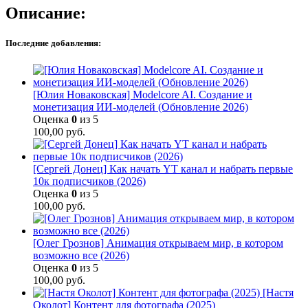
Описание:
Последние добавления:
[Юлия Новаковская] Modelcore AI. Создание и
монетизация ИИ-моделей (Обновление 2026)
Оценка
0
из 5
100,00
руб.
[Сергей Донец] Как начать YT канал и набрать первые
10к подписчиков (2026)
Оценка
0
из 5
100,00
руб.
[Олег Грознов] Анимация открываем мир, в котором
возможно все (2026)
Оценка
0
из 5
100,00
руб.
[Настя
Околот] Контент для фотографа (2025)