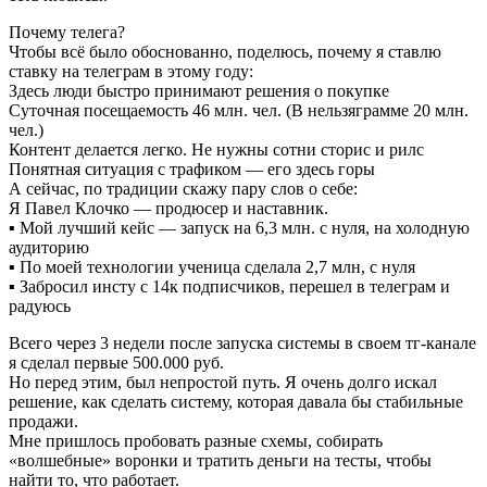
Почему телега?
Чтобы всё было обоснованно, поделюсь, почему я ставлю
ставку на телеграм в этому году:
Здесь люди быстро принимают решения о покупке
Суточная посещаемость 46 млн. чел. (В нельзяграмме 20 млн.
чел.)
Контент делается легко. Не нужны сотни сторис и рилс
Понятная ситуация с трафиком — его здесь горы
А сейчас, по традиции скажу пару слов о себе:
Я Павел Клочко — продюсер и наставник.
▪ Мой лучший кейс — запуск на 6,3 млн. с нуля, на холодную
аудиторию
▪ По моей технологии ученица сделала 2,7 млн, с нуля
▪ Забросил инсту с 14к подписчиков, перешел в телеграм и
радуюсь
Всего через 3 недели после запуска системы в своем тг-канале
я сделал первые 500.000 руб.
Но перед этим, был непростой путь. Я очень долго искал
решение, как сделать систему, которая давала бы стабильные
продажи.
Мне пришлось пробовать разные схемы, собирать
«волшебные» воронки и тратить деньги на тесты, чтобы
найти то, что работает.