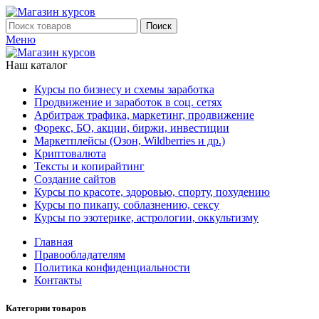
Поиск
Меню
Наш каталог
Курсы по бизнесу и схемы заработка
Продвижение и заработок в соц. сетях
Арбитраж трафика, маркетинг, продвижение
Форекс, БО, акции, биржи, инвестиции
Маркетплейсы (Озон, Wildberries и др.)
Криптовалюта
Тексты и копирайтинг
Создание сайтов
Курсы по красоте, здоровью, спорту, похудению
Курсы по пикапу, соблазнению, сексу
Курсы по эзотерике, астрологии, оккультизму
Главная
Правообладателям
Политика конфиденциальности
Контакты
Категории товаров