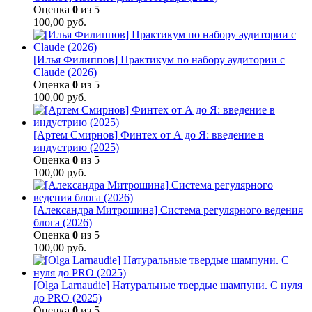
Оценка
0
из 5
100,00
руб.
[Илья Филиппов] Практикум по набору аудитории с
Claude (2026)
Оценка
0
из 5
100,00
руб.
[Артем Смирнов] Финтех от А до Я: введение в
индустрию (2025)
Оценка
0
из 5
100,00
руб.
[Александра Митрошина] Система регулярного ведения
блога (2026)
Оценка
0
из 5
100,00
руб.
[Olga Larnaudie] Натуральные твердые шампуни. С нуля
до PRO (2025)
Оценка
0
из 5