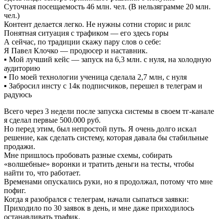
Суточная посещаемость 46 млн. чел. (В нельзяграмме 20 млн.
чел.)
Контент делается легко. Не нужны сотни сторис и рилс
Понятная ситуация с трафиком — его здесь горы
А сейчас, по традиции скажу пару слов о себе:
Я Павел Клочко — продюсер и наставник.
▪ Мой лучший кейс — запуск на 6,3 млн. с нуля, на холодную
аудиторию
▪ По моей технологии ученица сделала 2,7 млн, с нуля
▪ Забросил инсту с 14к подписчиков, перешел в телеграм и
радуюсь
Всего через 3 недели после запуска системы в своем тг-канале
я сделал первые 500.000 руб.
Но перед этим, был непростой путь. Я очень долго искал
решение, как сделать систему, которая давала бы стабильные
продажи.
Мне пришлось пробовать разные схемы, собирать
«волшебные» воронки и тратить деньги на тесты, чтобы
найти то, что работает.
Временами опускались руки, но я продолжал, потому что мне
пофиг.
Когда я разобрался с телеграм, начали сыпаться заявки:
Приходило по 30 заявок в день, и мне даже приходилось
останавливать трафик.