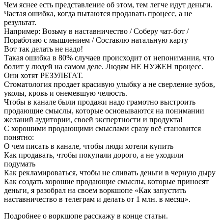
Чем яснее есть представление об этом, тем легче идут деньги.
Частая ошибка, когда пытаются продавать процесс, а не
результат.
Например: Возьму в наставничество / Соберу чат-бот /
Поработаю с мышлением / Составлю натальную карту
Вот так делать не надо!
Такая ошибка в 80% случаев происходит от непонимания, что
болит у людей на самом деле. Людям НЕ НУЖЕН процесс.
Они хотят РЕЗУЛЬТАТ.
Стоматология продает красивую улыбку а не сверление зубов,
уколы, кровь и онемевшую челюсть.
Чтобы в канале были продажи надо грамотно выстроить
продающие смыслы, которые основываются на понимании
желаний аудитории, своей экспертности и продукта!
С хорошими продающими смыслами сразу всё становится
понятно:
О чем писать в канале, чтобы люди хотели купить
Как продавать, чтобы покупали дорого, а не уходили
подумать
Как рекламироваться, чтобы не сливать деньги в черную дыру
Как создать хорошие продающие смыслы, которые приносят
деньги, я разобрал на своем воркшопе «Как запустить
наставничество в телеграм и делать от 1 млн. в месяц».
Подробнее о воркшопе расскажу в конце статьи.