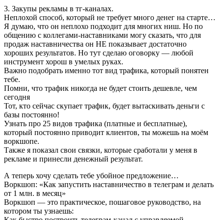
3. Закупы рекламы в тг-каналах.
Неплохой способ, который не требует много денег на старте…
Я думаю, что он неплохо подходит для многих ниш. Но по
общению с коллегами-наставниками могу сказать, что для
продаж наставничества он НЕ показывает достаточно
хороших результатов. Но тут сделаю оговорку — любой
инструмент хорош в умелых руках.
Важно подобрать именно тот вид трафика, который понятен
тебе.
Помни, что трафик никогда не будет стоить дешевле, чем
сегодня
Тот, кто сейчас скупает трафик, будет вытаскивать деньги с
базы постоянно!
Узнать про 25 видов трафика (платные и бесплатные),
который постоянно приводит клиентов, ты можешь на моём
воркшопе.
Также я показал свои связки, которые сработали у меня в
рекламе и принесли денежный результат.
А теперь хочу сделать тебе убойное предложение…
Воркшоп: «Как запустить наставничество в телеграм и делать
от 1 млн. в месяц»
Воркшоп — это практическое, пошаговое руководство, на
котором ты узнаешь:
Как быстро построить телеграм-канал с управляемой