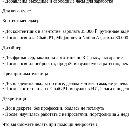
• Добавлены выходные и свободные часы для заработка
Для кого курс:
Контент-менеджер
• До: контентщик в агентстве, зарплата 35.000 ₽, рутинные зада
• После: освоила ChatGPT, Midjourney и Notion AI, доход 80.000
Дизайнер
• До: фрилансер, заказы на логотипы по 3–5 тыс., выгорание
• После: освоил нейросети, продаёт визуальную стратегию, чек
Предпринимательница
• До: владелица школы по йоге, делала контент сама, не успева
• После: контент-план с ChatGPT, визуалы в ИИ, 2 часа в недел
Декретница
• До: в декрете, без профессии, боялась не потянуть
• После: научилась работать с нейросетями, портфолио за 2 неде
Что вы сможете делать при помощи нейросетей