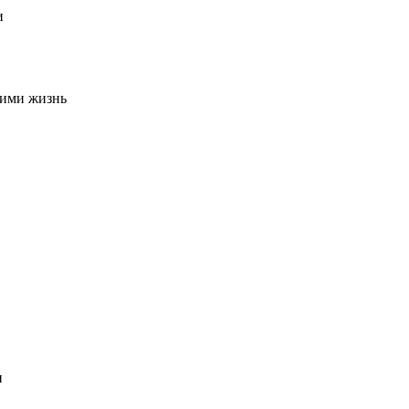
и
ними жизнь
и