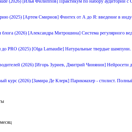
[Илья Филиппов] Практикум по набору аудитории с C
[Артем Смирнов] Финтех от А до Я: введение в инду
[Александра Митрошина] Система регулярного вед
[Olga Larnaudie] Натуральные твердые шампуни.
[Игорь Зуриев, Дмитрий Чинянин] Нейросети д
[Замира Де Клерк] Парикмахер - стилист. Полны
ты
 месяц