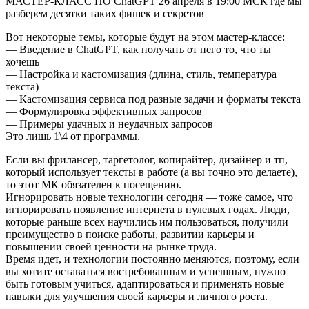
МАСТЕР-КЛАСС ПО ChatGPT 26 апреля в 19:00 МСК где мы
разберем десятки таких фишек и секретов
Вот некоторые темы, которые будут на этом мастер-классе:
— Введение в ChatGPT, как получать от него то, что ты
хочешь
— Настройка и кастомизация (длина, стиль, температура
текста)
— Кастомизация сервиса под разные задачи и форматы текста
— Формулировка эффективных запросов
— Примеры удачных и неудачных запросов
Это лишь 1\4 от программы.
Если вы фрилансер, таргетолог, копирайтер, дизайнер и тп,
который использует тексты в работе (а вы точно это делаете),
то этот МК обязателен к посещению.
Игнорировать новые технологии сегодня — тоже самое, что
игнорировать появление интернета в нулевых годах. Люди,
которые раньше всех научились им пользоваться, получили
преимущество в поиске работы, развитии карьеры и
повышении своей ценности на рынке труда.
Время идет, и технологии постоянно меняются, поэтому, если
вы хотите оставаться востребованным и успешным, нужно
быть готовым учиться, адаптироваться и применять новые
навыки для улучшения своей карьеры и личного роста.