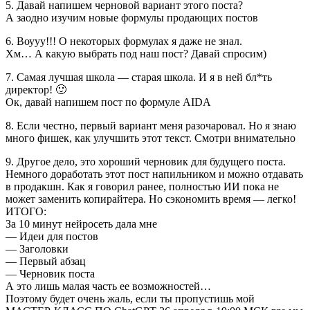
5. Давай напишем черновой вариант этого поста?
А заодно изучим новые формулы продающих постов
6. Воууу!!! О некоторых формулах я даже не знал.
Хм… А какую выбрать под наш пост? Давай спросим)
7. Самая лучшая школа — старая школа. И я в ней бл*ть
директор! 🙂
Ок, давай напишем пост по формуле AIDA
8. Если честно, первый вариант меня разочаровал. Но я знаю
много фишек, как улучшить этот текст. Смотри внимательно
9. Другое дело, это хороший черновик для будущего поста.
Немного доработать этот пост напильником и можно отдавать
в продакшн. Как я говорил ранее, полностью ИИ пока не
может заменить копирайтера. Но сэкономить время — легко!
ИТОГО:
За 10 минут нейросеть дала мне
— Идеи для постов
— Заголовки
— Первый абзац
— Черновик поста
А это лишь малая часть ее возможностей…
Поэтому будет очень жаль, если ты пропустишь мой