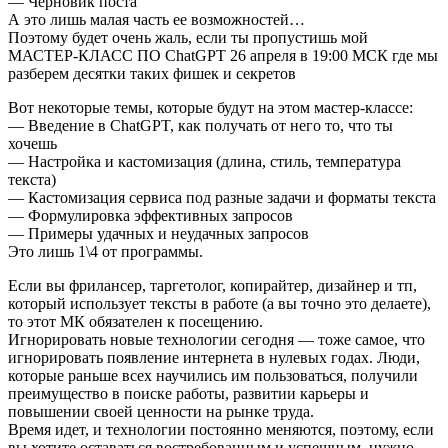
— Черновик поста
А это лишь малая часть ее возможностей…
Поэтому будет очень жаль, если ты пропустишь мой
МАСТЕР-КЛАСС ПО ChatGPT 26 апреля в 19:00 МСК где мы
разберем десятки таких фишек и секретов
Вот некоторые темы, которые будут на этом мастер-классе:
— Введение в ChatGPT, как получать от него то, что ты
хочешь
— Настройка и кастомизация (длина, стиль, температура
текста)
— Кастомизация сервиса под разные задачи и форматы текста
— Формулировка эффективных запросов
— Примеры удачных и неудачных запросов
Это лишь 1\4 от программы.
Если вы фрилансер, таргетолог, копирайтер, дизайнер и тп,
который использует тексты в работе (а вы точно это делаете),
то этот МК обязателен к посещению.
Игнорировать новые технологии сегодня — тоже самое, что
игнорировать появление интернета в нулевых годах. Люди,
которые раньше всех научились им пользоваться, получили
преимущество в поиске работы, развитии карьеры и
повышении своей ценности на рынке труда.
Время идет, и технологии постоянно меняются, поэтому, если
вы хотите оставаться востребованным и успешным, нужно