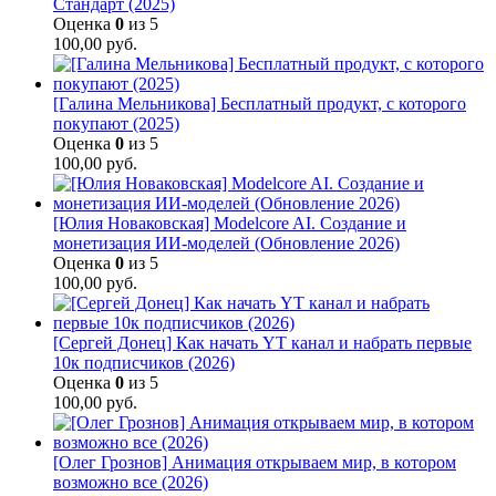
Стандарт (2025)
Оценка
0
из 5
100,00
руб.
[Галина Мельникова] Бесплатный продукт, с которого
покупают (2025)
Оценка
0
из 5
100,00
руб.
[Юлия Новаковская] Modelcore AI. Создание и
монетизация ИИ-моделей (Обновление 2026)
Оценка
0
из 5
100,00
руб.
[Сергей Донец] Как начать YT канал и набрать первые
10к подписчиков (2026)
Оценка
0
из 5
100,00
руб.
[Олег Грознов] Анимация открываем мир, в котором
возможно все (2026)