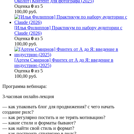
Околот] Контент для фотографа (2025)
Оценка
0
из 5
100,00
руб.
[Илья Филиппов] Практикум по набору аудитории с
Claude (2026)
Оценка
0
из 5
100,00
руб.
[Артем Смирнов] Финтех от А до Я: введение в
индустрию (2025)
Оценка
0
из 5
100,00
руб.
Программа вебинара:
3-часовая онлайн-лекция
— как упаковать блог для продвижения? с чего начать
создание рилс?
— как регулярно постить и не терять мотивацию?
— какие стили и форматы бывают?
— как найти свой стиль и формат?
— как построить стратегию в рилс?