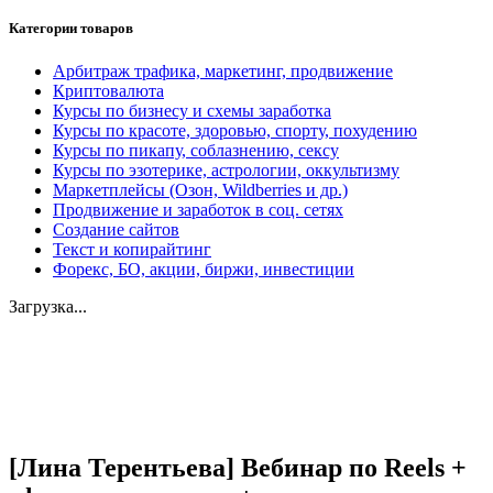
Категории товаров
Арбитраж трафика, маркетинг, продвижение
Криптовалюта
Курсы по бизнесу и схемы заработка
Курсы по красоте, здоровью, спорту, похудению
Курсы по пикапу, соблазнению, сексу
Курсы по эзотерике, астрологии, оккультизму
Маркетплейсы (Озон, Wildberries и др.)
Продвижение и заработок в соц. сетях
Создание сайтов
Текст и копирайтинг
Форекс, БО, акции, биржи, инвестиции
Загрузка...
Увеличить
[Лина Терентьева] Вебинар по Reels +