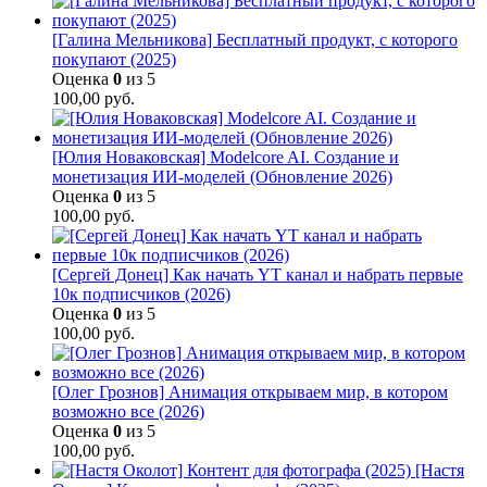
[Галина Мельникова] Бесплатный продукт, с которого
покупают (2025)
Оценка
0
из 5
100,00
руб.
[Юлия Новаковская] Modelcore AI. Создание и
монетизация ИИ-моделей (Обновление 2026)
Оценка
0
из 5
100,00
руб.
[Сергей Донец] Как начать YT канал и набрать первые
10к подписчиков (2026)
Оценка
0
из 5
100,00
руб.
[Олег Грознов] Анимация открываем мир, в котором
возможно все (2026)
Оценка
0
из 5
100,00
руб.
[Настя