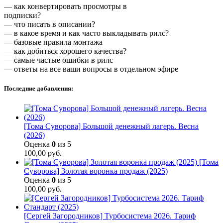
— как конвертировать просмотры в
подписки?
— что писать в описании?
— в какое время и как часто выкладывать рилс?
— базовые правила монтажа
— как добиться хорошего качества?
— самые частые ошибки в рилс
— ответы на все ваши вопросы в отдельном эфире
Последние добавления:
[Тома Суворова] Большой денежный лагерь. Весна
(2026)
Оценка
0
из 5
100,00
руб.
[Тома
Суворова] Золотая воронка продаж (2025)
Оценка
0
из 5
100,00
руб.
[Сергей Загородников] Турбосистема 2026. Тариф