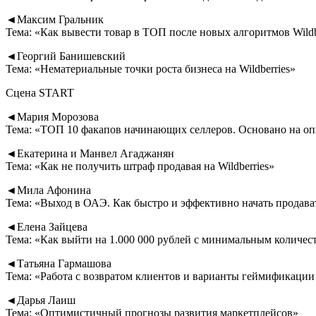
◄Максим Гральник
Тема: «Как вывести товар в ТОП после новых алгоритмов Wildb
◄Георгий Банишевский
Тема: «Нематериальные точки роста бизнеса на Wildberries»
Сцена START
◄Мария Морозова
Тема: «ТОП 10 факапов начинающих селлеров. Основано на о
◄Екатерина и Манвел Агаджанян
Тема: «Как не получить штраф продавая на Wildberries»
◄Мила Афонина
Тема: «Выход в ОАЭ. Как быстро и эффективно начать продава
◄Елена Зайцева
Тема: «Как выйти на 1.000 000 рублей с минимальным количес
◄Татьяна Гармашова
Тема: «Работа с возвратом клиентов и варианты геймификации
◄Дарья Лаиш
Тема: «Оптимистичный прогнозы развития маркетплейсов»