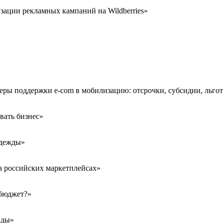
зации рекламных кампаний на Wildberries»
Меры поддержки e-com в мобилизацию: отсрочки, субсидии, льго
вать бизнес»
одежды»
а российских маркетплейсах»
 бюджет?»
нды»