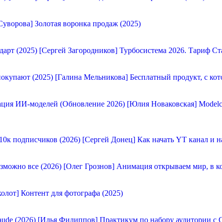
Суворова] Золотая воронка продаж (2025)
[Сергей Загородников] Турбосистема 2026. Тариф Ст
[Галина Мельникова] Бесплатный продукт, с кот
[Юлия Новаковская] Modelc
[Сергей Донец] Как начать YT канал и н
[Олег Грознов] Анимация открываем мир, в к
олот] Контент для фотографа (2025)
[Илья Филиппов] Практикум по набору аудитории с C