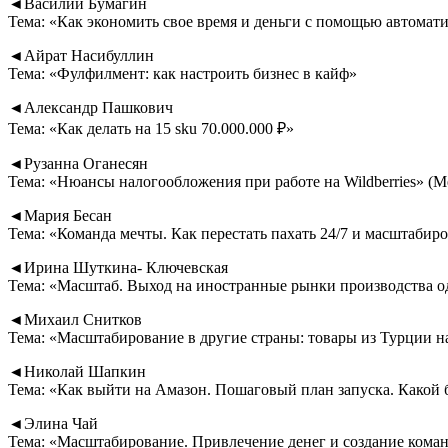
◄Василий Бумагин
Тема: «Как экономить свое время и деньги с помощью автомати
◄Айрат Насибуллин
Тема: «Фулфилмент: как настроить бизнес в кайф»
◄Александр Пашкович
Тема: «Как делать на 15 sku 70.000.000 ₽»
◄Рузанна Оганесян
Тема: «Нюансы налогообложения при работе на Wildberries» (
◄Мария Бесан
Тема: «Команда мечты. Как перестать пахать 24/7 и масштабиро
◄Ирина Шуткина- Ключевская
Тема: «Масштаб. Выход на иностранные рынки производства 
◄Михаил Снитков
Тема: «Масштабирование в другие страны: товары из Турции н
◄Николай Шапкин
Тема: «Как выйти на Амазон. Пошаговый план запуска. Какой
◄Элина Чай
Тема: «Масштабирование. Привлечение денег и создание кома