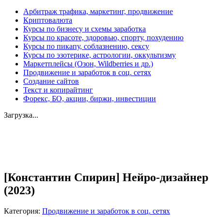
Арбитраж трафика, маркетинг, продвижение
Криптовалюта
Курсы по бизнесу и схемы заработка
Курсы по красоте, здоровью, спорту, похудению
Курсы по пикапу, соблазнению, сексу
Курсы по эзотерике, астрологии, оккультизму
Маркетплейсы (Озон, Wildberries и др.)
Продвижение и заработок в соц. сетях
Создание сайтов
Текст и копирайтинг
Форекс, БО, акции, биржи, инвестиции
Загрузка...
Увеличить
[Константин Спирин] Нейро-дизайнер
(2023)
Категория:
Продвижение и заработок в соц. сетях