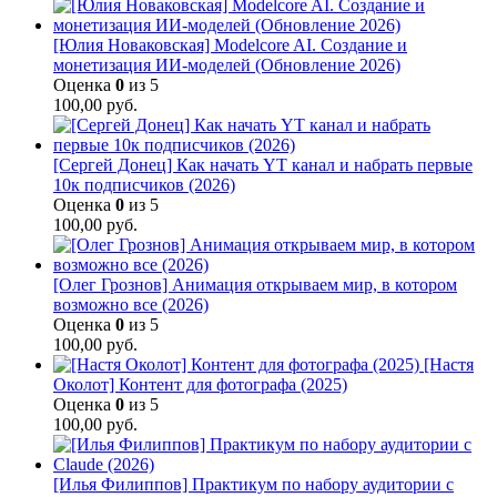
[Юлия Новаковская] Modelcore AI. Создание и
монетизация ИИ-моделей (Обновление 2026)
Оценка
0
из 5
100,00
руб.
[Сергей Донец] Как начать YT канал и набрать первые
10к подписчиков (2026)
Оценка
0
из 5
100,00
руб.
[Олег Грознов] Анимация открываем мир, в котором
возможно все (2026)
Оценка
0
из 5
100,00
руб.
[Настя
Околот] Контент для фотографа (2025)
Оценка
0
из 5
100,00
руб.
[Илья Филиппов] Практикум по набору аудитории с