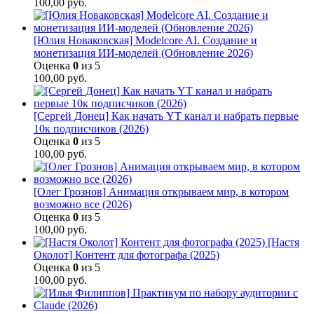
100,00
руб.
[Юлия Новаковская] Modelcore AI. Создание и
монетизация ИИ-моделей (Обновление 2026)
Оценка
0
из 5
100,00
руб.
[Сергей Донец] Как начать YT канал и набрать первые
10к подписчиков (2026)
Оценка
0
из 5
100,00
руб.
[Олег Грознов] Анимация открываем мир, в котором
возможно все (2026)
Оценка
0
из 5
100,00
руб.
[Настя
Околот] Контент для фотографа (2025)
Оценка
0
из 5
100,00
руб.