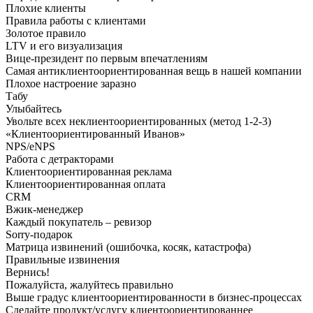
Плохие клиенты
Правила работы с клиентами
Золотое правило
LTV и его визуализация
Вице-президент по первым впечатлениям
Самая антиклиентоориентированная вещь в нашей компании
Плохое настроение заразно
Табу
Улыбайтесь
Увольте всех неклиентоориентированных (метод 1-2-3)
«Клиентоориентированный Иванов»
NPS/eNPS
Работа с детракторами
Клиентоориентированная реклама
Клиентоориентированная оплата
CRM
Вжик-менеджер
Каждый покупатель – ревизор
Sorry-подарок
Матрица извинений (ошибочка, косяк, катастрофа)
Правильные извинения
Вернись!
Пожалуйста, жалуйтесь правильно
Выше градус клиентоориентированности в бизнес-процессах
Сделайте продукт/услугу клиентоориентированнее