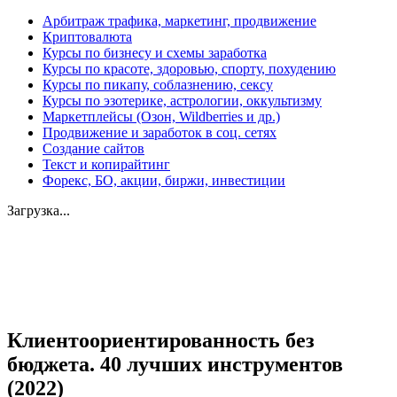
Арбитраж трафика, маркетинг, продвижение
Криптовалюта
Курсы по бизнесу и схемы заработка
Курсы по красоте, здоровью, спорту, похудению
Курсы по пикапу, соблазнению, сексу
Курсы по эзотерике, астрологии, оккультизму
Маркетплейсы (Озон, Wildberries и др.)
Продвижение и заработок в соц. сетях
Создание сайтов
Текст и копирайтинг
Форекс, БО, акции, биржи, инвестиции
Загрузка...
Увеличить
Клиентоориентированность без
бюджета. 40 лучших инструментов
(2022)