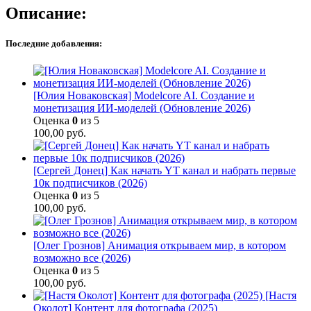
Описание:
Последние добавления:
[Юлия Новаковская] Modelcore AI. Создание и
монетизация ИИ-моделей (Обновление 2026)
Оценка
0
из 5
100,00
руб.
[Сергей Донец] Как начать YT канал и набрать первые
10к подписчиков (2026)
Оценка
0
из 5
100,00
руб.
[Олег Грознов] Анимация открываем мир, в котором
возможно все (2026)
Оценка
0
из 5
100,00
руб.
[Настя
Околот] Контент для фотографа (2025)