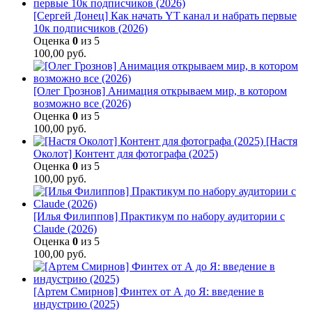
[Сергей Донец] Как начать YT канал и набрать первые
10к подписчиков (2026)
Оценка
0
из 5
100,00
руб.
[Олег Грознов] Анимация открываем мир, в котором
возможно все (2026)
Оценка
0
из 5
100,00
руб.
[Настя
Околот] Контент для фотографа (2025)
Оценка
0
из 5
100,00
руб.
[Илья Филиппов] Практикум по набору аудитории с
Claude (2026)
Оценка
0
из 5
100,00
руб.
[Артем Смирнов] Финтех от А до Я: введение в
индустрию (2025)