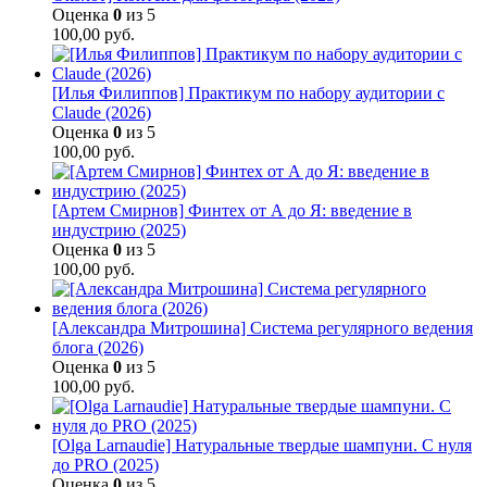
Оценка
0
из 5
100,00
руб.
[Илья Филиппов] Практикум по набору аудитории с
Claude (2026)
Оценка
0
из 5
100,00
руб.
[Артем Смирнов] Финтех от А до Я: введение в
индустрию (2025)
Оценка
0
из 5
100,00
руб.
[Александра Митрошина] Система регулярного ведения
блога (2026)
Оценка
0
из 5
100,00
руб.
[Olga Larnaudie] Натуральные твердые шампуни. С нуля
до PRO (2025)
Оценка
0
из 5