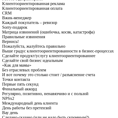
Клиентоориентированная реклама
Клиентоориентированная оплата
CRM
Вжик-менеджер
Каждый покупатель – ревизор
Sorry-подарок
Матрица извинений (ошибочка, косяк, катастрофа)
Правильные извинения
Вернись!
Пожалуйста, жалуйтесь правильно
Выше градус клиентоориентированности в бизнес-процессах
Сделайте продукт/услугу клиентоориентированнее
Сделайте свой бизнес идеальным
«Как для мамы»
Без отраслевых проблем
И вот почему это столько стоит / разъяснение счета
Точки контакта
Первые пять секунд
Финальный аккорд
Регулярно, позитивно, ненавязчиво и с пользой
NPSx2
Международный день клиента
День работы без претензий
Вау день
Сделано-сказано (или не надо быть скромным?)