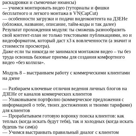
раскадровки и съемочные нюансы)
— учимся монтировать видео (туториалы и фишки
бесплатного и легкого монтажа в VN|CapCut)
— особенности загрузки и подачи видеоконтента на ДЗЕНе
(обложки, название, описание, тайм-коды и так далее)
Результат прохождения модуля: ты сможешь разнообразить
свой контент-план не только текстовыми публикациями, но и
видеоформатом, который даст х3 к вовлеченности (а значит и
стоимости просмотра).
Даже если ты никогда не занимался монтажом видео – ты без
труда освоишь базовые приемы для создания комфортного
видео «без колхоза».
Модуль 8 – выстраиваем работу с коммерческими клиентами
на дзене
— Разбираем ключевые отличия ведения личных блогов на
ДЗЕНе от каналов коммерческих клиентов
— Упаковываем портфолио (коммерческое предложения с
информацией о тебе, твоих достижениях и твоими тарифами)
для клиентов
— Прорабатываем готовую воронку поиска клиентов: как
теплых (когда искать будут тебя), так и холодных (когда искать
будешь ты сам(а)
— Учимся выстраивать правильный диалог с клиентом