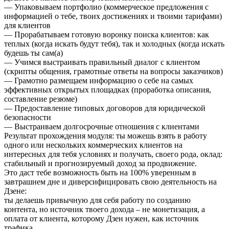
— Упаковываем портфолио (коммерческое предложения с
информацией о тебе, твоих достижениях и твоими тарифами)
для клиентов
— Прорабатываем готовую воронку поиска клиентов: как
теплых (когда искать будут тебя), так и холодных (когда искать
будешь ты сам(а)
— Учимся выстраивать правильный диалог с клиентом
(скрипты общения, грамотные ответы на вопросы заказчиков)
— Грамотно размещаем информацию о себе на самых
эффективных открытых площадках (проработка описания,
составление резюме)
— Предоставление типовых договоров для юридической
безопасности
— Выстраиваем долгосрочные отношения с клиентами
Результат прохождения модуля: ты можешь взять в работу
одного или нескольких коммерческих клиентов на
интересных для тебя условиях и получать, своего рода, оклад:
стабильный и прогнозируемый доход за продвижение.
Это даст тебе возможность быть на 100% уверенным в
завтрашнем дне и диверсифицировать свою деятельность на
Дзене:
ты делаешь привычную для себя работу по созданию
контента, но источник твоего дохода – не монетизация, а
оплата от клиента, которому Дзен нужен, как источник
трафика.