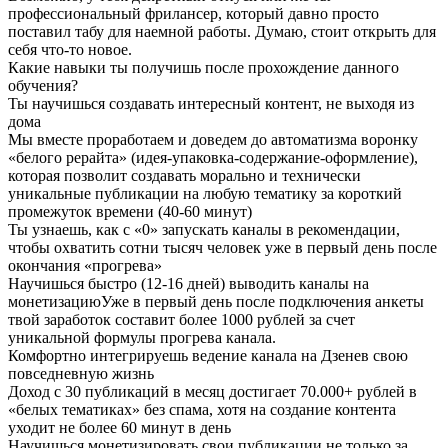
профессиональный фрилансер, который давно просто
поставил табу для наемной работы. Думаю, стоит открыть для
себя что-то новое.
Какие навыки ты получишь после прохождение данного
обучения?
Ты научишься создавать интересный контент, не выходя из
дома
Мы вместе проработаем и доведем до автоматизма воронку
«белого рерайта» (идея-упаковка-содержание-оформление),
которая позволит создавать морально и технически
уникальные публикации на любую тематику за короткий
промежуток времени (40-60 минут)
Ты узнаешь, как с «0» запускать каналы в рекомендации,
чтобы охватить сотни тысяч человек уже в первый день после
окончания «прогрева»
Научишься быстро (12-16 дней) выводить каналы на
монетизациюУже в первый день после подключения анкеты
твой заработок составит более 1000 рублей за счет
уникальной формулы прогрева канала.
Комфортно интегрируешь ведение канала на Дзенев свою
повседневную жизнь
Доход с 30 публикаций в месяц достигает 70.000+ рублей в
«белых тематиках» без спама, хотя на создание контента
уходит не более 60 минут в день
Научишься монетизировать свои публикации не только за