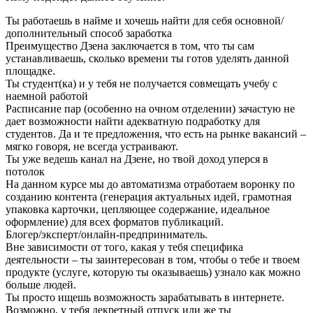
Ты работаешь в найме и хочешь найти для себя основной/
дополнительный способ заработка
Преимущество Дзена заключается в том, что ты сам
устанавливаешь, сколько времени ты готов уделять данной
площадке.
Ты студент(ка) и у тебя не получается совмещать учебу с
наемной работой
Расписание пар (особенно на очном отделении) зачастую не
дает возможности найти адекватную подработку для
студентов. Да и те предложения, что есть на рынке вакансий –
мягко говоря, не всегда устраивают.
Ты уже ведешь канал на Дзене, но твой доход уперся в
потолок
На данном курсе мы до автоматизма отработаем воронку по
созданию контента (генерация актуальных идей, грамотная
упаковка карточки, цепляющее содержание, идеальное
оформление) для всех форматов публикаций.
Блогер/эксперт/онлайн-предприниматель.
Вне зависимости от того, какая у тебя специфика
деятельности – ты заинтересован в том, чтобы о тебе и твоем
продукте (услуге, которую ты оказываешь) узнало как можно
больше людей.
Ты просто ищешь возможность зарабатывать в интернете.
Возможно, у тебя декретный отпуск или же ты