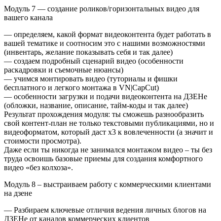
Модуль 7 — создание роликов/горизонтальных видео для
вашего канала
— определяем, какой формат видеоконтента будет работать в
вашей тематике и соотносим это с нашими возможностями
(инвентарь, желание показывать себя и так далее)
— создаем подробный сценарий видео (особенности
раскадровки и съемочные нюансы)
— учимся монтировать видео (туториалы и фишки
бесплатного и легкого монтажа в VN|CapCut)
— особенности загрузки и подачи видеоконтента на ДЗЕНе
(обложки, название, описание, тайм-коды и так далее)
Результат прохождения модуля: ты сможешь разнообразить
свой контент-план не только текстовыми публикациями, но и
видеоформатом, который даст х3 к вовлеченности (а значит и
стоимости просмотра).
Даже если ты никогда не занимался монтажом видео – ты без
труда освоишь базовые приемы для создания комфортного
видео «без колхоза».
Модуль 8 – выстраиваем работу с коммерческими клиентами
на дзене
— Разбираем ключевые отличия ведения личных блогов на
ДЗЕНе от каналов коммерческих клиентов