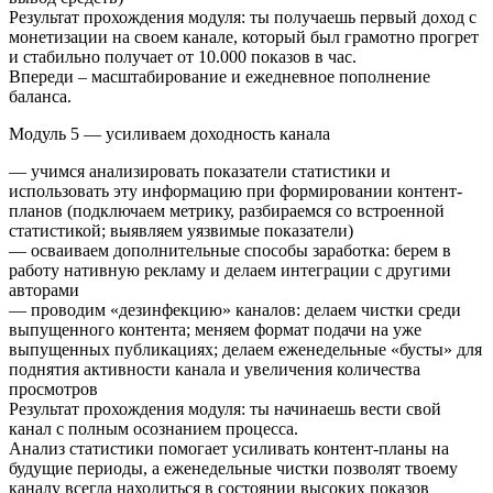
Результат прохождения модуля: ты получаешь первый доход с
монетизации на своем канале, который был грамотно прогрет
и стабильно получает от 10.000 показов в час.
Впереди – масштабирование и ежедневное пополнение
баланса.
Модуль 5 — усиливаем доходность канала
— учимся анализировать показатели статистики и
использовать эту информацию при формировании контент-
планов (подключаем метрику, разбираемся со встроенной
статистикой; выявляем уязвимые показатели)
— осваиваем дополнительные способы заработка: берем в
работу нативную рекламу и делаем интеграции с другими
авторами
— проводим «дезинфекцию» каналов: делаем чистки среди
выпущенного контента; меняем формат подачи на уже
выпущенных публикациях; делаем еженедельные «бусты» для
поднятия активности канала и увеличения количества
просмотров
Результат прохождения модуля: ты начинаешь вести свой
канал с полным осознанием процесса.
Анализ статистики помогает усиливать контент-планы на
будущие периоды, а еженедельные чистки позволят твоему
каналу всегда находиться в состоянии высоких показов