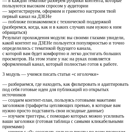
— в каждой тематике разберем рубрики контента, которые
пользуются высоким спросом у аудитории
— зарегистрируем, оформим и грамотно настроим твой
первый канал на ДЗЕНе
— поближе познакомимся с технической поддержкой
(разберемся, когда, как и в каких случаях нам нужно к ним
обращаться)
Результат прохождения модуля: вы своими глазами увидели,
какой контент на ДЗЕНе пользуется популярностью и точно
определились с тематикой будущего канала,
с которой вам будет комфортно и легко достигать больших
просмотров. На этом этапе у нас на руках появляется
оформленный канал, который полностью готов к работе.
3 модуль — учимся писать статьи «с иголочки»
— разбираемся, где находить, как фильтровать и адаптировать
под себя готовые идеи для публикаций из открытых
источников
— создаем контент-план, пользуясь готовыми макетами
заголовков (трафареты цепляющих превью, в которые вам
нужно просто подставить свои исходные данные)
— изучаем триггеры, с помощью которых можно усиливать
ваши заголовки (готовая таблица с самыми кликабельными
приемами)
— учимся с «0» создавать сильные тексты по всем правилам