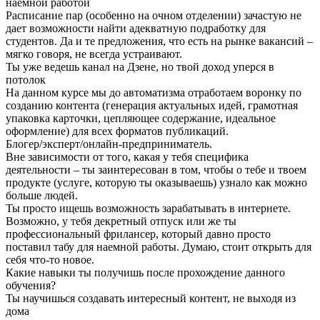
наемной работой
Расписание пар (особенно на очном отделении) зачастую не
дает возможности найти адекватную подработку для
студентов. Да и те предложения, что есть на рынке вакансий –
мягко говоря, не всегда устраивают.
Ты уже ведешь канал на Дзене, но твой доход уперся в
потолок
На данном курсе мы до автоматизма отработаем воронку по
созданию контента (генерация актуальных идей, грамотная
упаковка карточки, цепляющее содержание, идеальное
оформление) для всех форматов публикаций.
Блогер/эксперт/онлайн-предприниматель.
Вне зависимости от того, какая у тебя специфика
деятельности – ты заинтересован в том, чтобы о тебе и твоем
продукте (услуге, которую ты оказываешь) узнало как можно
больше людей.
Ты просто ищешь возможность зарабатывать в интернете.
Возможно, у тебя декретный отпуск или же ты
профессиональный фрилансер, который давно просто
поставил табу для наемной работы. Думаю, стоит открыть для
себя что-то новое.
Какие навыки ты получишь после прохождение данного
обучения?
Ты научишься создавать интересный контент, не выходя из
дома