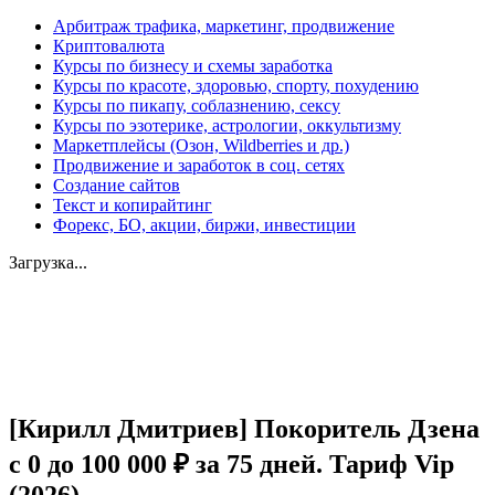
Арбитраж трафика, маркетинг, продвижение
Криптовалюта
Курсы по бизнесу и схемы заработка
Курсы по красоте, здоровью, спорту, похудению
Курсы по пикапу, соблазнению, сексу
Курсы по эзотерике, астрологии, оккультизму
Маркетплейсы (Озон, Wildberries и др.)
Продвижение и заработок в соц. сетях
Создание сайтов
Текст и копирайтинг
Форекс, БО, акции, биржи, инвестиции
Загрузка...
Увеличить
[Кирилл Дмитриев] Покоритель Дзена
с 0 до 100 000 ₽ за 75 дней. Тариф Vip