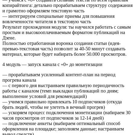
копирайтинга: детально прорабатываем структуру содержания
и грамотно оформляем текстовую часть
— интегрируем специальные приемы для повышения
вовлеченности читателя в текстовую часть
Результат прохождения модуля: ты научился работать с самым
простым и высокооплачиваемым форматом публикаций на
Дзене.
Полностью отработанная воронка создания статьи (идея-
превью-текстовая часть) позволит за 40-50 минут создавать
материал, которые будет набирать более 50.000 просмотров.
4 модуль — запуск канала с «0» до монетизации
— прорабатываем усиленный контент-план на период
прогрева канала
— с первого дня выстраиваем правильную периодичность
работы с каналом (темп выкладки публикаций по дням;
выполнение условий для рекомендаций)
— учимся правильно привлекать 10 подписчиков (откуда
брать людей, чтобы не улететь в вечный прогрев)
— ускоряем процесс подключения монетизации (набираем 30
часов просмотров от подписчиков за 12-14 дней)
— подключение анкеты (выбираем оптимальный способ
оформления на площадке; заполняем данные; настраиваем
вывод средств)