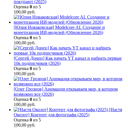
покупают (2025)
Оценка
0
из 5
100,00
руб.
[Юлия Новаковская] Modelcore AI. Создание и
монетизация ИИ-моделей (Обновление 2026)
Оценка
0
из 5
100,00
руб.
[Сергей Донец] Как начать YT канал и набрать первые
10к подписчиков (2026)
Оценка
0
из 5
100,00
руб.
[Олег Грознов] Анимация открываем мир, в котором
возможно все (2026)
Оценка
0
из 5
100,00
руб.
[Настя
Околот] Контент для фотографа (2025)
Оценка
0
из 5
100,00
руб.