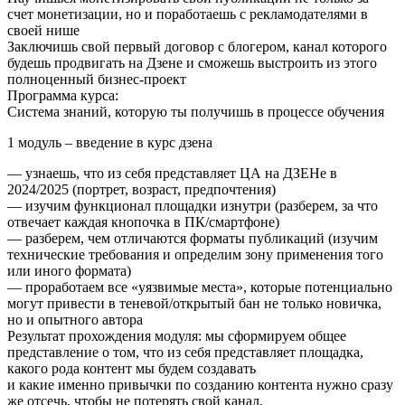
счет монетизации, но и поработаешь с рекламодателями в
своей нише
Заключишь свой первый договор с блогером, канал которого
будешь продвигать на Дзене и сможешь выстроить из этого
полноценный бизнес-проект
Программа курса:
Система знаний, которую ты получишь в процессе обучения
1 модуль – введение в курс дзена
— узнаешь, что из себя представляет ЦА на ДЗЕНе в
2024/2025 (портрет, возраст, предпочтения)
— изучим функционал площадки изнутри (разберем, за что
отвечает каждая кнопочка в ПК/смартфоне)
— разберем, чем отличаются форматы публикаций (изучим
технические требования и определим зону применения того
или иного формата)
— проработаем все «уязвимые места», которые потенциально
могут привести в теневой/открытый бан не только новичка,
но и опытного автора
Результат прохождения модуля: мы сформируем общее
представление о том, что из себя представляет площадка,
какого рода контент мы будем создавать
и какие именно привычки по созданию контента нужно сразу
же отсечь, чтобы не потерять свой канал.