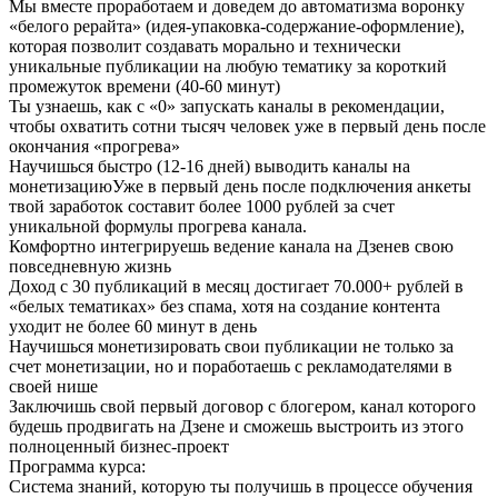
Мы вместе проработаем и доведем до автоматизма воронку
«белого рерайта» (идея-упаковка-содержание-оформление),
которая позволит создавать морально и технически
уникальные публикации на любую тематику за короткий
промежуток времени (40-60 минут)
Ты узнаешь, как с «0» запускать каналы в рекомендации,
чтобы охватить сотни тысяч человек уже в первый день после
окончания «прогрева»
Научишься быстро (12-16 дней) выводить каналы на
монетизациюУже в первый день после подключения анкеты
твой заработок составит более 1000 рублей за счет
уникальной формулы прогрева канала.
Комфортно интегрируешь ведение канала на Дзенев свою
повседневную жизнь
Доход с 30 публикаций в месяц достигает 70.000+ рублей в
«белых тематиках» без спама, хотя на создание контента
уходит не более 60 минут в день
Научишься монетизировать свои публикации не только за
счет монетизации, но и поработаешь с рекламодателями в
своей нише
Заключишь свой первый договор с блогером, канал которого
будешь продвигать на Дзене и сможешь выстроить из этого
полноценный бизнес-проект
Программа курса:
Система знаний, которую ты получишь в процессе обучения