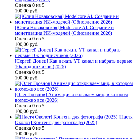
Оценка
0
из 5
100,00
руб.
[Юлия Новаковская] Modelcore AI. Создание и
монетизация ИИ-моделей (Обновление 2026)
Оценка
0
из 5
100,00
руб.
[Сергей Донец] Как начать YT канал и набрать первые
10к подписчиков (2026)
Оценка
0
из 5
100,00
руб.
[Олег Грознов] Анимация открываем мир, в котором
возможно все (2026)
Оценка
0
из 5
100,00
руб.
[Настя
Околот] Контент для фотографа (2025)
Оценка
0
из 5
100,00
руб.