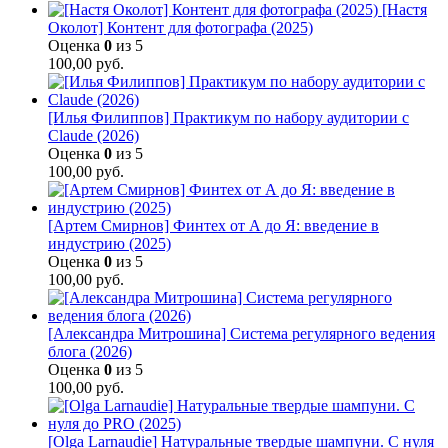
[Настя
Околот] Контент для фотографа (2025)
Оценка
0
из 5
100,00
руб.
[Илья Филиппов] Практикум по набору аудитории с
Claude (2026)
Оценка
0
из 5
100,00
руб.
[Артем Смирнов] Финтех от А до Я: введение в
индустрию (2025)
Оценка
0
из 5
100,00
руб.
[Александра Митрошина] Система регулярного ведения
блога (2026)
Оценка
0
из 5
100,00
руб.
[Olga Larnaudie] Натуральные твердые шампуни. С нуля