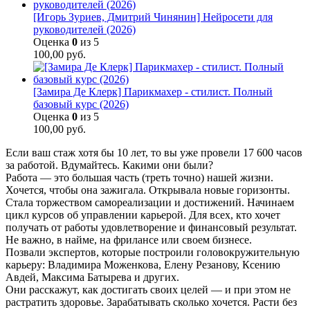
[Игорь Зуриев, Дмитрий Чинянин] Нейросети для
руководителей (2026)
Оценка
0
из 5
100,00
руб.
[Замира Де Клерк] Парикмахер - стилист. Полный
базовый курс (2026)
Оценка
0
из 5
100,00
руб.
Если ваш стаж хотя бы 10 лет, то вы уже провели 17 600 часов
за работой. Вдумайтесь. Какими они были?
Работа — это большая часть (треть точно) нашей жизни.
Хочется, чтобы она зажигала. Открывала новые горизонты.
Стала торжеством самореализации и достижений. Начинаем
цикл курсов об управлении карьерой. Для всех, кто хочет
получать от работы удовлетворение и финансовый результат.
Не важно, в найме, на фрилансе или своем бизнесе.
Позвали экспертов, которые построили головокружительную
карьеру: Владимира Моженкова, Елену Резанову, Ксению
Авдей, Максима Батырева и других.
Они расскажут, как достигать своих целей — и при этом не
растратить здоровье. Зарабатывать сколько хочется. Расти без