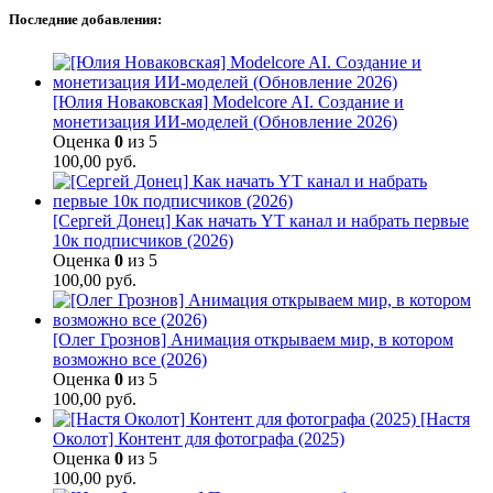
Последние добавления:
[Юлия Новаковская] Modelcore AI. Создание и
монетизация ИИ-моделей (Обновление 2026)
Оценка
0
из 5
100,00
руб.
[Сергей Донец] Как начать YT канал и набрать первые
10к подписчиков (2026)
Оценка
0
из 5
100,00
руб.
[Олег Грознов] Анимация открываем мир, в котором
возможно все (2026)
Оценка
0
из 5
100,00
руб.
[Настя
Околот] Контент для фотографа (2025)
Оценка
0
из 5
100,00
руб.