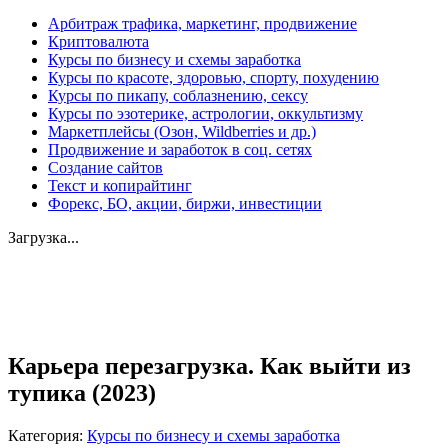
Арбитраж трафика, маркетинг, продвижение
Криптовалюта
Курсы по бизнесу и схемы заработка
Курсы по красоте, здоровью, спорту, похудению
Курсы по пикапу, соблазнению, сексу
Курсы по эзотерике, астрологии, оккультизму
Маркетплейсы (Озон, Wildberries и др.)
Продвижение и заработок в соц. сетях
Создание сайтов
Текст и копирайтинг
Форекс, БО, акции, биржи, инвестиции
Загрузка...
Увеличить
Карьера перезагрузка. Как выйти из
тупика (2023)
Категория:
Курсы по бизнесу и схемы заработка