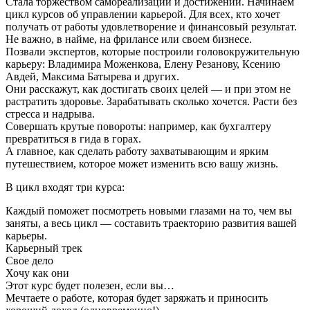
Стала торжеством самореализации и достижений. Начинаем
цикл курсов об управлении карьерой. Для всех, кто хочет
получать от работы удовлетворение и финансовый результат.
Не важно, в найме, на фрилансе или своем бизнесе.
Позвали экспертов, которые построили головокружительную
карьеру: Владимира Моженкова, Елену Резанову, Ксению
Авдей, Максима Батырева и других.
Они расскажут, как достигать своих целей — и при этом не
растратить здоровье. Зарабатывать сколько хочется. Расти без
стресса и надрыва.
Совершать крутые повороты: например, как бухгалтеру
превратиться в гида в горах.
А главное, как сделать работу захватывающим и ярким
путешествием, которое может изменить всю вашу жизнь.
В цикл входят три курса:
Каждый поможет посмотреть новыми глазами на то, чем вы
заняты, а весь цикл — составить траекторию развития вашей
карьеры.
Карьерный трек
Свое дело
Хочу как они
Этот курс будет полезен, если вы…
Мечтаете о работе, которая будет заряжать и приносить