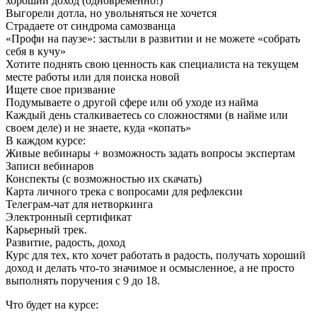
хороший доход (одновременно!)
Выгорели дотла, но увольняться не хочется
Страдаете от синдрома самозванца
«Профи на паузе»: застыли в развитии и не можете «собрать
себя в кучу»
Хотите поднять свою ценность как специалиста на текущем
месте работы или для поиска новой
Ищете свое призвание
Подумываете о другой сфере или об уходе из найма
Каждый день сталкиваетесь со сложностями (в найме или
своем деле) и не знаете, куда «копать»
В каждом курсе:
Живые вебинары + возможность задать вопросы экспертам
Записи вебинаров
Конспекты (c возможностью их скачать)
Карта личного трека с вопросами для рефлексии
Телеграм-чат для нетворкинга
Электронный сертификат
Карьерный трек.
Развитие, радость, доход
Курс для тех, кто хочет работать в радость, получать хороший
доход и делать что-то значимое и осмысленное, а не просто
выполнять поручения с 9 до 18.
Что будет на курсе: