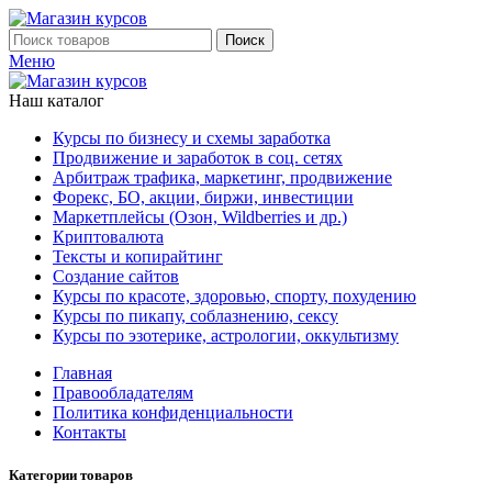
Поиск
Меню
Наш каталог
Курсы по бизнесу и схемы заработка
Продвижение и заработок в соц. сетях
Арбитраж трафика, маркетинг, продвижение
Форекс, БО, акции, биржи, инвестиции
Маркетплейсы (Озон, Wildberries и др.)
Криптовалюта
Тексты и копирайтинг
Создание сайтов
Курсы по красоте, здоровью, спорту, похудению
Курсы по пикапу, соблазнению, сексу
Курсы по эзотерике, астрологии, оккультизму
Главная
Правообладателям
Политика конфиденциальности
Контакты
Категории товаров