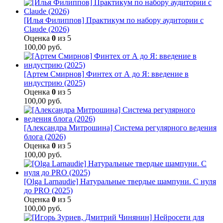
[Илья Филиппов] Практикум по набору аудитории с
Claude (2026)
Оценка
0
из 5
100,00
руб.
[Артем Смирнов] Финтех от А до Я: введение в
индустрию (2025)
Оценка
0
из 5
100,00
руб.
[Александра Митрошина] Система регулярного ведения
блога (2026)
Оценка
0
из 5
100,00
руб.
[Olga Larnaudie] Натуральные твердые шампуни. С нуля
до PRO (2025)
Оценка
0
из 5
100,00
руб.