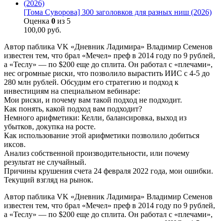
[Тома Суворова] 300 заголовков для разных ниш (2026)
Оценка
0
из 5
100,00
руб.
Автор паблика VK «Дневник Ладимира» Владимир Семенов
известен тем, что брал «Мечел» преф в 2014 году по 9 рублей,
а «Теслу» — по $200 еще до сплита. Он работал с «плечами»,
нес огромные риски, что позволило вырастить ИИС с 4-5 до
280 млн рублей. Обсудим его стратегию и подход к
инвестициям на специальном вебинаре:
Мои риски, и почему вам такой подход не подходит.
Как понять, какой подход вам подходит?
Немного арифметики: Келли, балансировка, выход из
убытков, докупка на росте.
Как использование этой арифметики позволило добиться
иксов.
Анализ собственной производительности, или почему
результат не случайный.
Причины крушения счета 24 февраля 2022 года, мои ошибки.
Текущий взгляд на рынок.
Автор паблика VK «Дневник Ладимира» Владимир Семенов
известен тем, что брал «Мечел» преф в 2014 году по 9 рублей,
а «Теслу» — по $200 еще до сплита. Он работал с «плечами»,