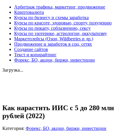
Арбитраж трафика, маркетинг, продвижение
Криптовалюта
Курсы по бизнесу и схемы заработка
Курсы по красоте, здоровью, спорту, похудению
Курсы по пикапу, соблазнению, сексу
Курсы по эзотерике, астрологии, оккультизму
Маркетплейсы (Озон, Wildberries и др.)
Продвижение и заработок в соц. сетях
Создание сайтов
Текст и копирайтинг
Форекс, БО, акции, биржи, инвестиции
Загрузка...
Увеличить
Как нарастить ИИС с 5 до 280 млн
рублей (2022)
Категория:
Форекс, БО, акции, биржи, инвестиции