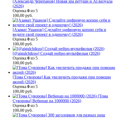
[Александр Черепанов] Новая эра ретуши и AI визуала
(2026)
Оценка
0
из 5
100,00
руб.
[Азамат Ушанов] Сделайте цифровую копию себя и
ведите свой проект в одиночку! (2026)
Оценка
0
из 5
100,00
руб.
[@aigulchiksss] Создай нейро-мультфильм (2026)
Оценка
0
из 5
100,00
руб.
[Тома Суворова] Как увеличить продажи при помощи
акций (2026)
Оценка
0
из 5
100,00
руб.
[Тома
Суворова] Вебинар на 1000000 (2026)
Оценка
0
из 5
100,00
руб.