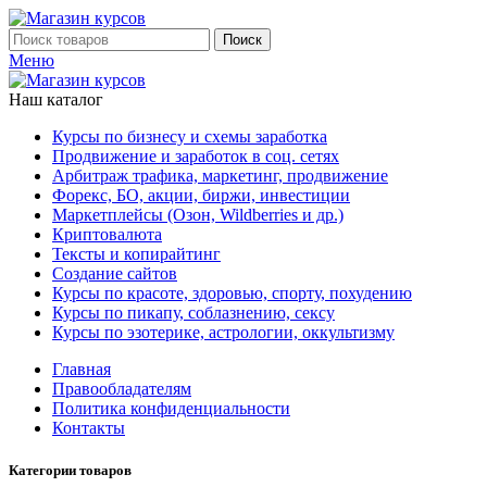
Поиск
Меню
Наш каталог
Курсы по бизнесу и схемы заработка
Продвижение и заработок в соц. сетях
Арбитраж трафика, маркетинг, продвижение
Форекс, БО, акции, биржи, инвестиции
Маркетплейсы (Озон, Wildberries и др.)
Криптовалюта
Тексты и копирайтинг
Создание сайтов
Курсы по красоте, здоровью, спорту, похудению
Курсы по пикапу, соблазнению, сексу
Курсы по эзотерике, астрологии, оккультизму
Главная
Правообладателям
Политика конфиденциальности
Контакты
Категории товаров