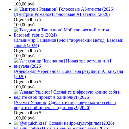
100,00
руб.
[Дмитрий Романов] Голосовые AI-агенты (2026)
Оценка
0
из 5
100,00
руб.
[Владимир Ташланов] Мой творческий метод. Базовый
тариф (2024)
Оценка
0
из 5
100,00
руб.
[Александр Черепанов] Новая эра ретуши и AI визуала
(2026)
Оценка
0
из 5
100,00
руб.
[Азамат Ушанов] Сделайте цифровую копию себя и
ведите свой проект в одиночку! (2026)
Оценка
0
из 5
100,00
руб.
[@aigulchiksss] Создай нейро-мультфильм (2026)