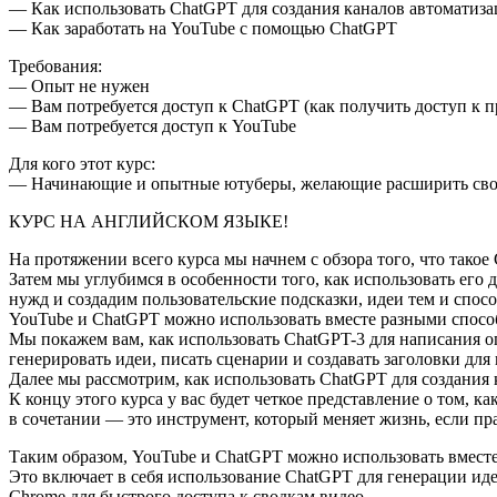
— Как использовать ChatGPT для создания каналов автоматиз
— Как заработать на YouTube с помощью ChatGPT
Требования:
— Опыт не нужен
— Вам потребуется доступ к ChatGPT (как получить доступ к 
— Вам потребуется доступ к YouTube
Для кого этот курс:
— Начинающие и опытные ютуберы, желающие расширить сво
КУРС НА АНГЛИЙСКОМ ЯЗЫКЕ!
На протяжении всего курса мы начнем с обзора того, что такое 
Затем мы углубимся в особенности того, как использовать его
нужд и создадим пользовательские подсказки, идеи тем и спос
YouTube и ChatGPT можно использовать вместе разными спосо
Мы покажем вам, как использовать ChatGPT-3 для написания 
генерировать идеи, писать сценарии и создавать заголовки для 
Далее мы рассмотрим, как использовать ChatGPT для создания к
К концу этого курса у вас будет четкое представление о том, 
в сочетании — это инструмент, который меняет жизнь, если пр
Таким образом, YouTube и ChatGPT можно использовать вмест
Это включает в себя использование ChatGPT для генерации иде
Chrome для быстрого доступа к сводкам видео.