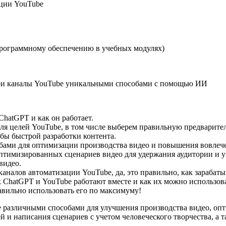
ации YouTube
программному обеспечению в учебных модулях)
и каналы YouTube уникальными способами с помощью ИИ
ChatGPT и как он работает.
 для целей YouTube, в том числе выберем правильную предварит
обы быстрой разработки контента.
бами для оптимизации производства видео и повышения вовлеч
оптимизированных сценариев видео для удержания аудитории и 
видео.
аналов автоматизации YouTube, да, это правильно, как зарабаты
как ChatGPT и YouTube работают вместе и как их можно использо
авильно использовать его по максимуму!
е различными способами для улучшения производства видео, оп
й и написания сценариев с учетом человеческого творчества, а