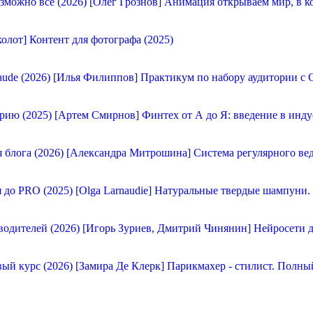
[Олег Грознов] Анимация открываем мир, в к
олот] Контент для фотографа (2025)
[Илья Филиппов] Практикум по набору аудитории с C
[Артем Смирнов] Финтех от А до Я: введение в инду
[Александра Митрошина] Система регулярного вед
[Olga Larnaudie] Натуральные твердые шампуни.
[Игорь Зуриев, Дмитрий Чинянин] Нейросети д
[Замира Де Клерк] Парикмахер - стилист. Полны