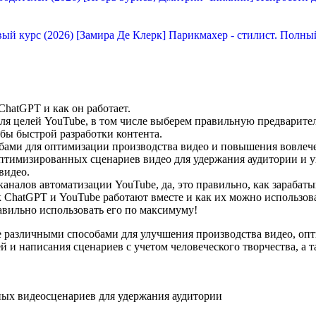
[Замира Де Клерк] Парикмахер - стилист. Полны
ChatGPT и как он работает.
 для целей YouTube, в том числе выберем правильную предварит
обы быстрой разработки контента.
бами для оптимизации производства видео и повышения вовлеч
оптимизированных сценариев видео для удержания аудитории и 
видео.
аналов автоматизации YouTube, да, это правильно, как зарабаты
как ChatGPT и YouTube работают вместе и как их можно использо
авильно использовать его по максимуму!
е различными способами для улучшения производства видео, оп
й и написания сценариев с учетом человеческого творчества, а
ых видеосценариев для удержания аудитории