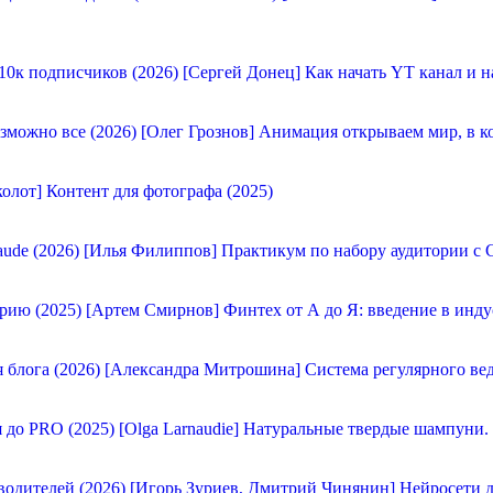
[Сергей Донец] Как начать YT канал и н
[Олег Грознов] Анимация открываем мир, в к
олот] Контент для фотографа (2025)
[Илья Филиппов] Практикум по набору аудитории с C
[Артем Смирнов] Финтех от А до Я: введение в инду
[Александра Митрошина] Система регулярного вед
[Olga Larnaudie] Натуральные твердые шампуни.
[Игорь Зуриев, Дмитрий Чинянин] Нейросети д