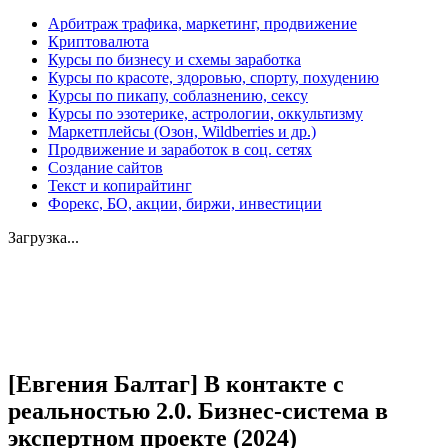
Арбитраж трафика, маркетинг, продвижение
Криптовалюта
Курсы по бизнесу и схемы заработка
Курсы по красоте, здоровью, спорту, похудению
Курсы по пикапу, соблазнению, сексу
Курсы по эзотерике, астрологии, оккультизму
Маркетплейсы (Озон, Wildberries и др.)
Продвижение и заработок в соц. сетях
Создание сайтов
Текст и копирайтинг
Форекс, БО, акции, биржи, инвестиции
Загрузка...
Увеличить
[Евгения Балтаг] В контакте с
реальностью 2.0. Бизнес-система в
экспертном проекте (2024)