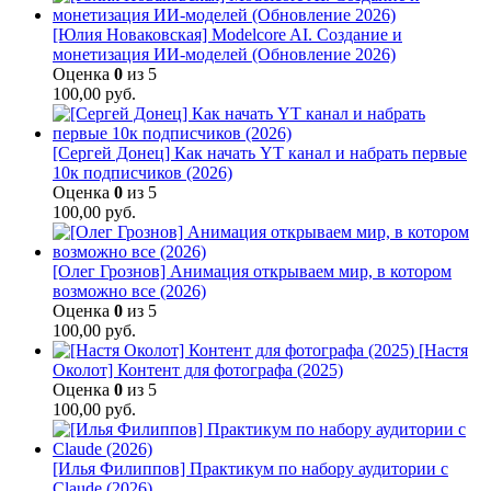
[Юлия Новаковская] Modelcore AI. Создание и
монетизация ИИ-моделей (Обновление 2026)
Оценка
0
из 5
100,00
руб.
[Сергей Донец] Как начать YT канал и набрать первые
10к подписчиков (2026)
Оценка
0
из 5
100,00
руб.
[Олег Грознов] Анимация открываем мир, в котором
возможно все (2026)
Оценка
0
из 5
100,00
руб.
[Настя
Околот] Контент для фотографа (2025)
Оценка
0
из 5
100,00
руб.
[Илья Филиппов] Практикум по набору аудитории с
Claude (2026)