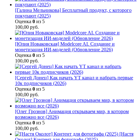
[Галина Мельникова] Бесплатный продукт, с которого
покупают (2025)
Оценка
0
из 5
100,00
руб.
[Юлия Новаковская] Modelcore AI. Создание и
монетизация ИИ-моделей (Обновление 2026)
Оценка
0
из 5
100,00
руб.
[Сергей Донец] Как начать YT канал и набрать первые
10к подписчиков (2026)
Оценка
0
из 5
100,00
руб.
[Олег Грознов] Анимация открываем мир, в котором
возможно все (2026)
Оценка
0
из 5
100,00
руб.
[Настя
Околот] Контент для фотографа (2025)