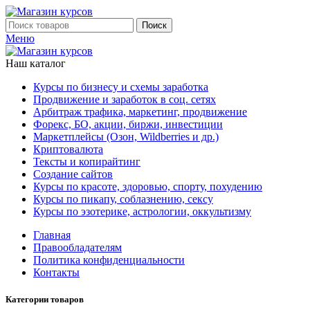
Поиск
Меню
Наш каталог
Курсы по бизнесу и схемы заработка
Продвижение и заработок в соц. сетях
Арбитраж трафика, маркетинг, продвижение
Форекс, БО, акции, биржи, инвестиции
Маркетплейсы (Озон, Wildberries и др.)
Криптовалюта
Тексты и копирайтинг
Создание сайтов
Курсы по красоте, здоровью, спорту, похудению
Курсы по пикапу, соблазнению, сексу
Курсы по эзотерике, астрологии, оккультизму
Главная
Правообладателям
Политика конфиденциальности
Контакты
Категории товаров