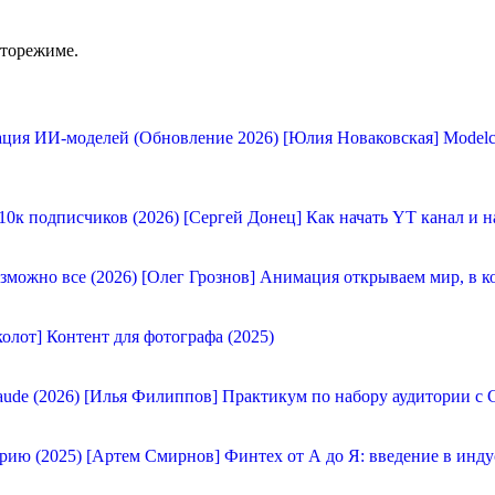
вторежиме.
[Юлия Новаковская] Modelc
[Сергей Донец] Как начать YT канал и н
[Олег Грознов] Анимация открываем мир, в к
олот] Контент для фотографа (2025)
[Илья Филиппов] Практикум по набору аудитории с C
[Артем Смирнов] Финтех от А до Я: введение в инду