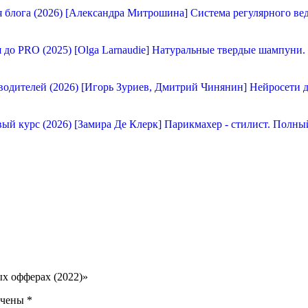
[Александра Митрошина] Система регулярного вед
[Olga Larnaudie] Натуральные твердые шампуни.
[Игорь Зуриев, Дмитрий Чинянин] Нейросети д
[Замира Де Клерк] Парикмахер - стилист. Полны
ых офферах (2022)»
ечены
*