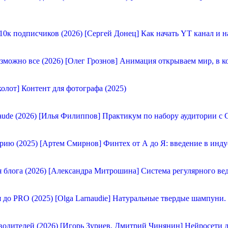
[Сергей Донец] Как начать YT канал и н
[Олег Грознов] Анимация открываем мир, в к
олот] Контент для фотографа (2025)
[Илья Филиппов] Практикум по набору аудитории с C
[Артем Смирнов] Финтех от А до Я: введение в инду
[Александра Митрошина] Система регулярного вед
[Olga Larnaudie] Натуральные твердые шампуни.
[Игорь Зуриев, Дмитрий Чинянин] Нейросети д