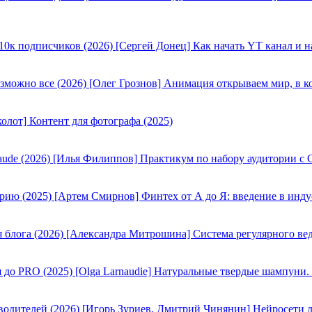
[Сергей Донец] Как начать YT канал и н
[Олег Грознов] Анимация открываем мир, в к
олот] Контент для фотографа (2025)
[Илья Филиппов] Практикум по набору аудитории с C
[Артем Смирнов] Финтех от А до Я: введение в инду
[Александра Митрошина] Система регулярного вед
[Olga Larnaudie] Натуральные твердые шампуни.
[Игорь Зуриев, Дмитрий Чинянин] Нейросети д