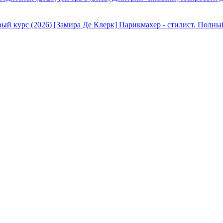
[Замира Де Клерк] Парикмахер - стилист. Полны