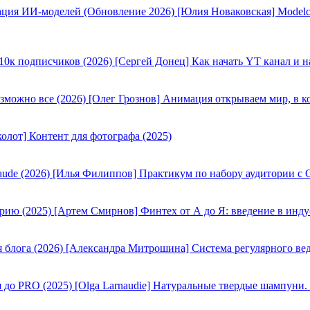
[Юлия Новаковская] Modelc
[Сергей Донец] Как начать YT канал и н
[Олег Грознов] Анимация открываем мир, в к
олот] Контент для фотографа (2025)
[Илья Филиппов] Практикум по набору аудитории с C
[Артем Смирнов] Финтех от А до Я: введение в инду
[Александра Митрошина] Система регулярного вед
[Olga Larnaudie] Натуральные твердые шампуни.