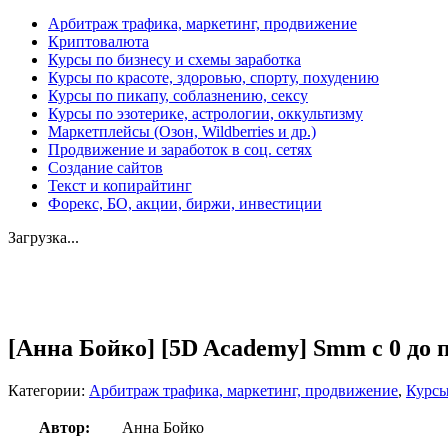
Арбитраж трафика, маркетинг, продвижение
Криптовалюта
Курсы по бизнесу и схемы заработка
Курсы по красоте, здоровью, спорту, похудению
Курсы по пикапу, соблазнению, сексу
Курсы по эзотерике, астрологии, оккультизму
Маркетплейсы (Озон, Wildberries и др.)
Продвижение и заработок в соц. сетях
Создание сайтов
Текст и копирайтинг
Форекс, БО, акции, биржи, инвестиции
Загрузка...
Увеличить
[Анна Бойко] [5D Academy] Smm с 0 до п
Категории:
Арбитраж трафика, маркетинг, продвижение
,
Курсы
Автор:
Анна Бойко