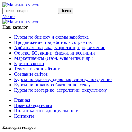
Поиск
Меню
Наш каталог
Курсы по бизнесу и схемы заработка
Продвижение и заработок в соц. сетях
Арбитраж трафика, маркетинг, продвижение
Форекс, БО, акции, биржи, инвестиции
Маркетплейсы (Озон, Wildberries и др.)
Криптовалюта
Тексты и копирайтинг
Создание сайтов
Курсы по красоте, здоровью, спорту, похудению
Курсы по пикапу, соблазнению, сексу
Курсы по эзотерике, астрологии, оккультизму
Главная
Правообладателям
Политика конфиденциальности
Контакты
Категории товаров