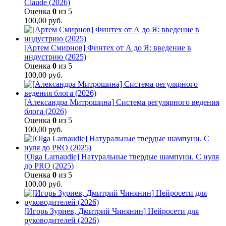
Claude (2026)
Оценка
0
из 5
100,00
руб.
[Артем Смирнов] Финтех от А до Я: введение в
индустрию (2025)
Оценка
0
из 5
100,00
руб.
[Александра Митрошина] Система регулярного ведения
блога (2026)
Оценка
0
из 5
100,00
руб.
[Olga Larnaudie] Натуральные твердые шампуни. С нуля
до PRO (2025)
Оценка
0
из 5
100,00
руб.
[Игорь Зуриев, Дмитрий Чинянин] Нейросети для
руководителей (2026)