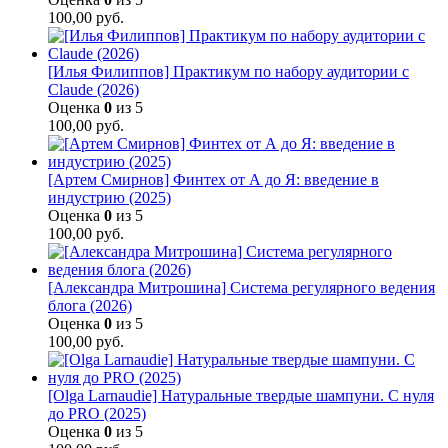
100,00
руб.
[Илья Филиппов] Практикум по набору аудитории с
Claude (2026)
Оценка
0
из 5
100,00
руб.
[Артем Смирнов] Финтех от А до Я: введение в
индустрию (2025)
Оценка
0
из 5
100,00
руб.
[Александра Митрошина] Система регулярного ведения
блога (2026)
Оценка
0
из 5
100,00
руб.
[Olga Larnaudie] Натуральные твердые шампуни. С нуля
до PRO (2025)
Оценка
0
из 5