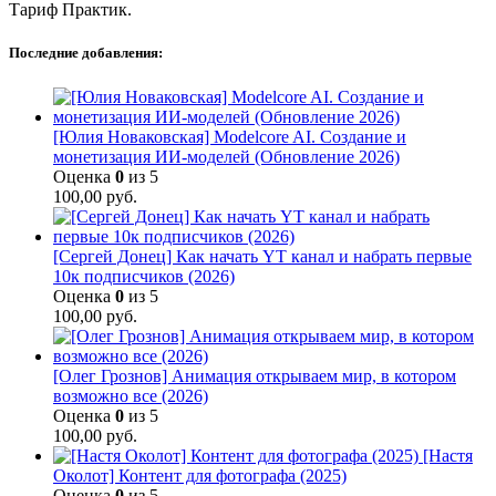
Тариф Практик.
Последние добавления:
[Юлия Новаковская] Modelcore AI. Создание и
монетизация ИИ-моделей (Обновление 2026)
Оценка
0
из 5
100,00
руб.
[Сергей Донец] Как начать YT канал и набрать первые
10к подписчиков (2026)
Оценка
0
из 5
100,00
руб.
[Олег Грознов] Анимация открываем мир, в котором
возможно все (2026)
Оценка
0
из 5
100,00
руб.
[Настя
Околот] Контент для фотографа (2025)
Оценка
0
из 5