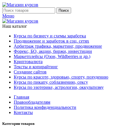
Поиск
Меню
Наш каталог
Курсы по бизнесу и схемы заработка
Продвижение и заработок в соц. сетях
Арбитраж трафика, маркетинг, продвижение
Форекс, БО, акции, биржи, инвестиции
Маркетплейсы (Озон, Wildberries и др.)
Криптовалюта
Тексты и копирайтинг
Создание сайтов
Курсы по красоте, здоровью, спорту, похудению
Курсы по пикапу, соблазнению, сексу
Курсы по эзотерике, астрологии, оккультизму
Главная
Правообладателям
Политика конфиденциальности
Контакты
Категории товаров