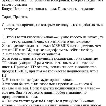
Урок 7. Логика построения авто-воронки, которая продаёт без
вашего участия
Бонус. Чек-лист упаковки канала. Практическое задание.
Тариф Практик.
Список топ-причин, по которым не получится зарабатывать в
Телеграм:
1. Чтобы вести классный канал — нужно кого-то нанимать, тк
ТГ — это отдельный мир, я в нём ничего не понимаю
Хотя ведение канала занимает МЕНЬШЕ всего времени, чем
тот же ИГ или ВК, я даже видеоформаты сейчас не беру.
2. Нет времени заниматься каналом.
Хотя если сравнить временнЫе показатели, то на развитие
ТГ-канала уходит в 2 раза меньше часов, чем на ведение
инсты. Причем в ТГ: охваты, вовлеченность и количество
продаж ВЫШЕ, при том же количестве подписчиков, что в
ИГ.
3. Непонятно, где брать аудиторию в канал.
Хотя если бы это была глобальная проблема — никто б
каналы и не вел. Но тк у других подписчики есть, а у вас —
еще нет. Значит это всего лишь пробел в знаниях по
продвижению канала.
4. Так что хватит думать! Создайте и упакуйте ТГ-канал,
который приносит заявки и качает личный бренд при любом