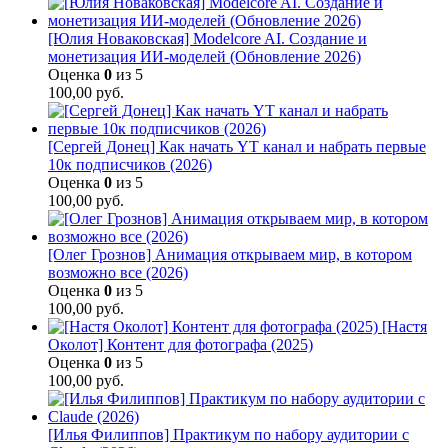
[Юлия Новаковская] Modelcore AI. Создание и
монетизация ИИ-моделей (Обновление 2026)
Оценка
0
из 5
100,00
руб.
[Сергей Донец] Как начать YT канал и набрать первые
10к подписчиков (2026)
Оценка
0
из 5
100,00
руб.
[Олег Грознов] Анимация открываем мир, в котором
возможно все (2026)
Оценка
0
из 5
100,00
руб.
[Настя
Околот] Контент для фотографа (2025)
Оценка
0
из 5
100,00
руб.
[Илья Филиппов] Практикум по набору аудитории с