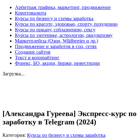
Арбитраж трафика, маркетинг, продвижение
Криптовалюта
Курсы по бизнесу и схемы заработка
Курсы по красоте, здоровью, спорту, похудению
Курсы по пикапу, соблазнению, сексу
Курсы по эзотерике, астрологии, оккультизму
Маркетплейсы (Озон, Wildberries и др.)
Продвижение и заработок в соц. сетях
Создание сайтов
Текст и копирайтинг
Форекс, БО, акции, биржи, инвестиции
Загрузка...
Увеличить
[Александра Гуреева] Экспресс-курс по
заработку в Telegram (2024)
Категория:
Курсы по бизнесу и схемы заработка