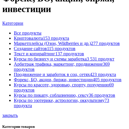
инвестиции
Категории
Все
продукты
Криптовалюта
153 продукта
Маркетплейсы (Озон, Wildberries и др.)
277 продуктов
Создание сайтов
115 продуктов
Текст и копирайтинг
137 продуктов
Курсы по бизнесу и схемы заработка
3 531 продукт
Арбитраж трафика, маркетинг, продвижение
369
продуктов
Продвижение и заработок в соц. сетях
423 продукта
Форекс, БО, акции, биржи, инвестиции
405 продуктов
Курсы по красоте, здоровью, спорту, похудению
69
продуктов
Курсы по пикапу, соблазнению, сексу
36 продуктов
Курсы по эзотерике, астрологии, оккультизму
73
продукта
закрыть
Категории товаров