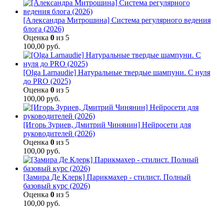
[Александра Митрошина] Система регулярного ведения
блога (2026)
Оценка
0
из 5
100,00
руб.
[Olga Larnaudie] Натуральные твердые шампуни. С нуля
до PRO (2025)
Оценка
0
из 5
100,00
руб.
[Игорь Зуриев, Дмитрий Чинянин] Нейросети для
руководителей (2026)
Оценка
0
из 5
100,00
руб.
[Замира Де Клерк] Парикмахер - стилист. Полный
базовый курс (2026)
Оценка
0
из 5
100,00
руб.