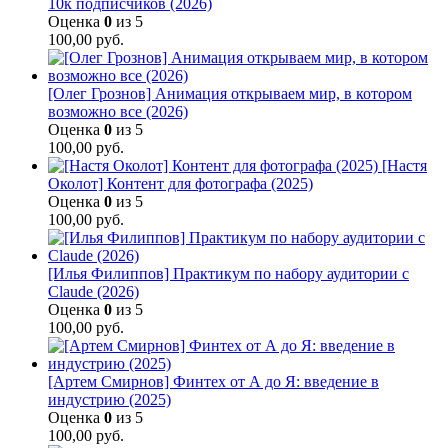
10к подписчиков (2026)
Оценка
0
из 5
100,00
руб.
[Олег Грознов] Анимация открываем мир, в котором
возможно все (2026)
Оценка
0
из 5
100,00
руб.
[Настя
Околот] Контент для фотографа (2025)
Оценка
0
из 5
100,00
руб.
[Илья Филиппов] Практикум по набору аудитории с
Claude (2026)
Оценка
0
из 5
100,00
руб.
[Артем Смирнов] Финтех от А до Я: введение в
индустрию (2025)
Оценка
0
из 5
100,00
руб.