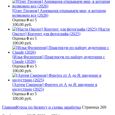
[Олег Грознов] Анимация открываем мир, в котором
возможно все (2026)
Оценка
0
из 5
100,00
руб.
[Настя
Околот] Контент для фотографа (2025)
Оценка
0
из 5
100,00
руб.
[Илья Филиппов] Практикум по набору аудитории с
Claude (2026)
Оценка
0
из 5
100,00
руб.
[Артем Смирнов] Финтех от А до Я: введение в
индустрию (2025)
Оценка
0
из 5
100,00
руб.
Главная
Курсы по бизнесу и схемы заработка
Страница 269