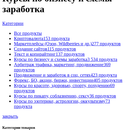
заработка
Категории
Все
продукты
Криптовалюта
153 продукта
Маркетплейсы (Озон, Wildberries и др.)
277 продуктов
Создание сайтов
115 продуктов
Текст и копирайтинг
137 продуктов
Курсы по бизнесу и схемы заработка
3 534 продукта
Арбитраж трафика, маркетинг, продвижение
369
продуктов
Продвижение и заработок в соц. сетях
423 продукта
Форекс, БО, акции, биржи, инвестиции
405 продуктов
Курсы по красоте, здоровью, спорту, похудению
69
продуктов
Курсы по пикапу, соблазнению, сексу
36 продуктов
Курсы по эзотерике, астрологии, оккультизму
73
продукта
закрыть
Категории товаров