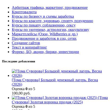
Арбитраж трафика, маркетинг, продвижение
Криптовалюта
Курсы по бизнесу и схемы заработка
Курсы по красоте, здоровью, спорту, похудению
Курсы по пикапу, соблазнению, сексу
Курсы по эзотерике, астрологии, оккультизму
Маркетплейсы (Озон, Wildberries и др.)
Продвижение и заработок в соц. сетях
Создание сайтов
Текст и копирайтинг
Форекс, БО, акции, биржи, инвестиции
Последние добавления
[Тома Суворова] Большой денежный лагерь. Весна
(2026)
Оценка
0
из 5
100,00
руб.
[Тома
Суворова] Золотая воронка продаж (2025)
Оценка
0
из 5