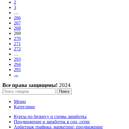
2
3
…
266
267
268
269
270
271
272
…
293
294
295
→
Все права защищены!
2024
Поиск
Меню
Категории
Курсы по бизнесу и схемы заработка
Продвижение и заработок в соц. сетях
Арбитраж трафика, маркетинг, продвижение