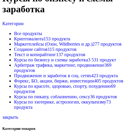
заработка
Категории
Все
продукты
Криптовалюта
153 продукта
Маркетплейсы (Озон, Wildberries и др.)
277 продуктов
Создание сайтов
115 продуктов
Текст и копирайтинг
137 продуктов
Курсы по бизнесу и схемы заработка
3 531 продукт
Арбитраж трафика, маркетинг, продвижение
369
продуктов
Продвижение и заработок в соц. сетях
423 продукта
Форекс, БО, акции, биржи, инвестиции
405 продуктов
Курсы по красоте, здоровью, спорту, похудению
69
продуктов
Курсы по пикапу, соблазнению, сексу
36 продуктов
Курсы по эзотерике, астрологии, оккультизму
73
продукта
закрыть
Категории товаров